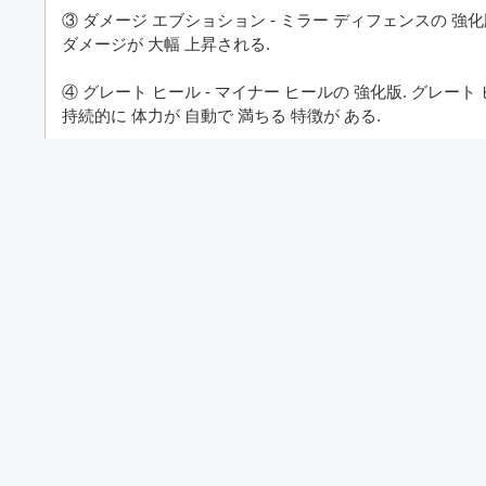
③ ダメージ エブショション - ミラー ディフェンスの 強化
ダメージが 大幅 上昇される.
④ グレート ヒール - マイナー ヒールの 強化版. グレー
持続的に 体力が 自動で 満ちる 特徴が ある.
[ バルキリ ]
① ダメージ インチェント - ヘーストの 強化版. ダメージ
が ない, 武器 自らの 最高 ダメージを 上昇させる. ダメ
なる のだ.
② オセシネイション - デドルリ オソルトの 強化版. ダメ
スキル ディレーが 高くて 自主 使う できない. 短剣と 成長
には 本来の ダメージが 出るの ない 短所が ある.
③ クラッシング ヘブン - クロシングポルの 強化版. 選択し
廛する.