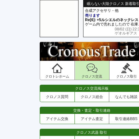
眠らない大陸クロノス 新着取
合成アクセサリ・他
売ります
Re[6]: +5ルシエルのネックレス
ゲーム内で売れましたので 在
08/02 (日) 22:
ゲオルギアス
クロトレホーム
クロノス交流
クロノス取引
クロノス交流掲示板
クロノス質問
クロノス総合
なんでも雑談
交換・査定・取引連絡
アイテム交換
アイテム査定
取引連絡BBS
クロノス武器 取引