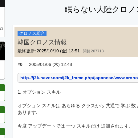
引
眠らない大陸クロノ
庫がネク1 リング4 となります リングのお値段は80G といたします
33
クロノス総合
韓国クロノス情報
最終更新:
2025/10/10 (金) 13:51
267713
#0
-
2005/01/06 (木) 12:48
http://j2k.naver.com/j2k_frame.php/japanese/www.cron
1. オプション スキル
オプション スキルは あらゆる クラスから 共通で 学ぶ 数 
あります.
今度 アップデートでは 一つ スキルだけ 追加されます.