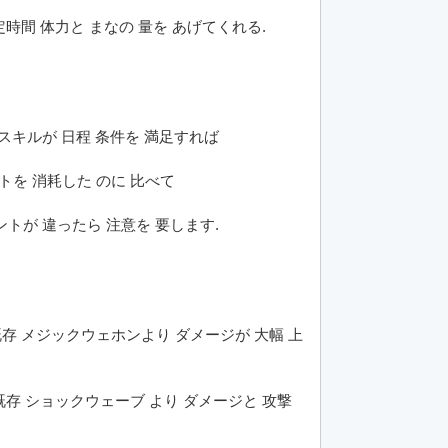
定時間 体力と まなの 量を あげてくれる.
 スキルが 日程 条件を 満足すれば
ントを 消耗した のに 比べて
ントが 違ったら 注意を 要します.
既存 メジックウェホンより ダメージが 大幅 上
 既存 ショックウェーブ より ダメージと 攻撃