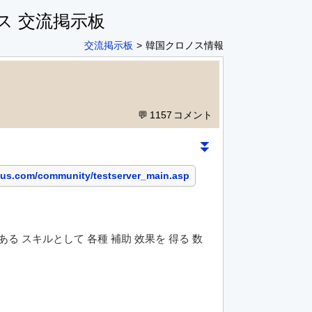
ス 交流掲示板
交流掲示板
韓国クロノス情報
1157
⏬
ous.com/community/testserver_main.asp
ある スキルとして 各種 補助 效果を 得る 数