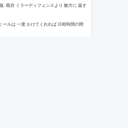
版. 既存 ミラーディフェンスより 敵方に 返す
ト ヒールは 一度 かけてくれれば 日程時間の間
 インチェントは 最終 攻撃力を 上昇させる の
ージが 高い 武器を 使うほど 效果的な スキルが
ージの 上昇幅が 非常に 高いが, まな消費量と
アイテム 'カーだと'を 除いた 武器を 使う 時
た 位置で 瞬間移動を して 彼 席で 攻撃を 市