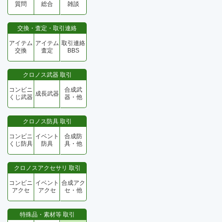
質問
総合
雑談
交換・査定・取引連絡
アイテム
アイテム
取引連絡
交換
査定
BBS
クロノス武器 取引
コンビニ
合成武
成長武器
くじ武器
器・他
クロノス防具 取引
コンビニ
イベント
合成防
くじ防具
防具
具・他
クロノスアクセサリ 取引
コンビニ
イベント
合成アク
アクセ
アクセ
セ・他
特殊品・素材等 取引