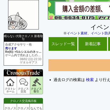
イベン
※
イベント素材
、
イベント防
眠らない大陸クロノス 新着取
引
スレッド一覧
新着記事
合成アクセサリ・他
売ります
Re[6]: +5ルシエルのネックレス
ゲーム内で売れましたので 在庫がネク1 リング4 となります リングのお値段は80G といたします
08/02 (日) 22:33
ゲオルギアス
過去ログの検索は
検索
より行
クロトレ
クロノス
クロノス
ホーム
交流
取引
クロノス交流掲示板
クロノス
クロノス
なんでも