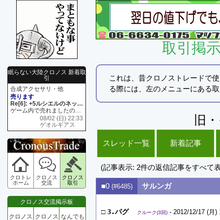
取引掲
眠らない大陸クロノス 新着取
これは、昔クロノストレードで使
引
る際には、左のメニューにある取
合成アクセサリ・他
売ります
Re[6]: +5ルシエルのネックレス
ゲーム内で売れましたので 在庫がネク1 リング4 となります リングのお値段は80G といたします
旧・
08/02 (日) 22:33
ゲオルギアス
スレッド一覧
新着記事
(記事表示: 2件の返信記事をすべて
クロトレ
クロノス
クロノス
ホーム
交流
取引
■0
サルンガ
(#6485)
クロノス交流掲示板
□
3.パグ
- 2012/12/17 (月) 
クルーク(3回)
クロノス
クロノス
なんでも