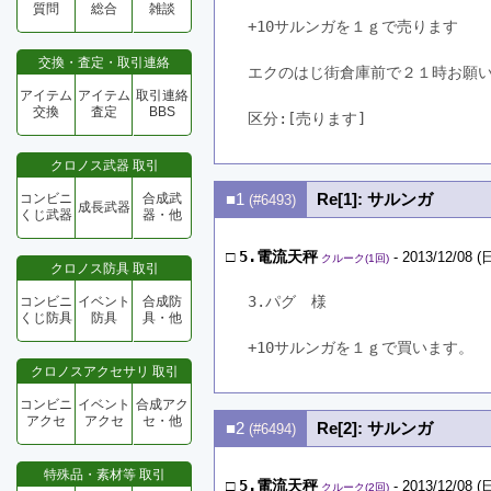
質問
総合
雑談
+10サルンガを１ｇで売ります
交換・査定・取引連絡
エクのはじ街倉庫前で２１時お願
アイテム
アイテム
取引連絡
交換
査定
BBS
区分:[売ります]　
クロノス武器 取引
■1
Re[1]: サルンガ
コンビニ
合成武
(#6493)
成長武器
くじ武器
器・他
□
5.電流天秤
- 2013/12/08 (日
クルーク(1回)
クロノス防具 取引
3.パグ　様
コンビニ
イベント
合成防
くじ防具
防具
具・他
+10サルンガを１ｇで買います。
クロノスアクセサリ 取引
コンビニ
イベント
合成アク
アクセ
アクセ
セ・他
■2
Re[2]: サルンガ
(#6494)
特殊品・素材等 取引
□
5.電流天秤
- 2013/12/08 (日
クルーク(2回)