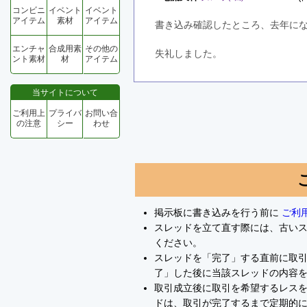
コンビニ
イベント
イベント
アイテム
素材
アイテム
書き込み確認したところ、去年に
エンチャ
合成用素
その他の
失礼しました。
ント素材
材
アイテム
当サイトについて
ご利用上
プライバ
お問い合
の注意
シー
わせ
掲示板に書き込みを行う前に
ご利
スレッドを立て直す際には、古い
ください。
スレッドを「完了」する直前に取
了」した後に当該スレッドの内容
取引成立後に取引を希望するレスを
ドは、取引が完了するまで定期的