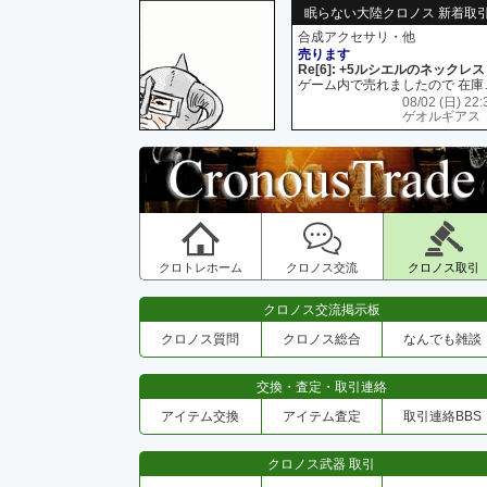
眠らない大陸クロノス 新着取
合成アクセサリ・他
売ります
Re[6]: +5ルシエルのネックレス
ゲーム内で売れましたので 在
08/02 (日) 22:
ゲオルギアス
クロトレホーム
クロノス交流
クロノス取引
クロノス交流掲示板
クロノス質問
クロノス総合
なんでも雑談
交換・査定・取引連絡
アイテム交換
アイテム査定
取引連絡BBS
クロノス武器 取引