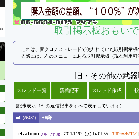
引
庫がネク1 リング4 となります リングのお値段は80G といたします
取引掲示板おもい
33
これは、昔クロノストレードで使われていた取引掲示板
る際には、左のメニューにある取引掲示板（現在利用可
旧・その他の武器
スレッド一覧
新着記事
スレッド作成
(記事表示: 1件の返信記事をすべて表示しています)
■0
+9鎌
(#6481)
□
4.alopoi
- 2011/11/09 (水) 14:01:55 -
[UID:Awls8T2o]
クルーク(1回)