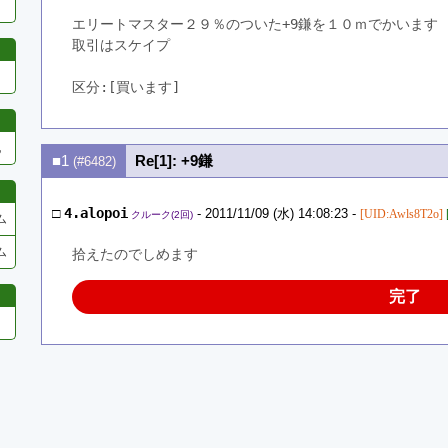
エリートマスター２９％のついた+9鎌を１０ｍでかいます
取引はスケイプ
区分:[買います]　
他
■1
Re[1]: +9鎌
(#6482)
□
4.alopoi
- 2011/11/09 (水) 14:08:23 -
[UID:Awls8T2o]
クルーク(2回)
ム
ム
拾えたのでしめます
完了