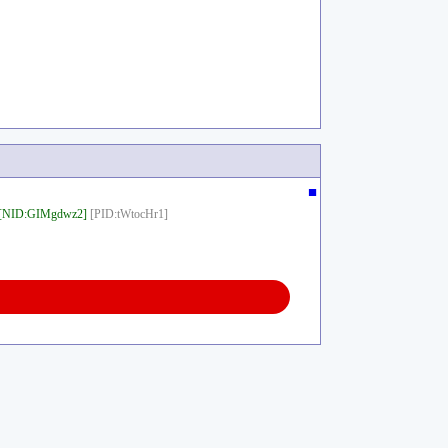
■
[NID:GIMgdwz2]
[PID:tWtocHr1]