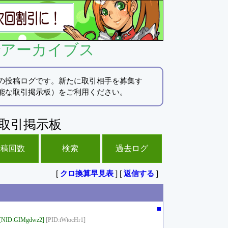
でアーカイブス
の投稿ログです。新たに取引相手を募集す
能な取引掲示板）をご利用ください。
取引掲示板
投稿回数
検索
過去ログ
[
クロ換算早見表
] [
返信する
]
■
[NID:GIMgdwz2]
[PID:tWtocHr1]