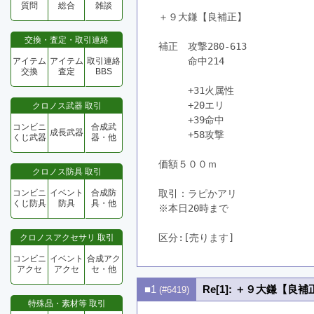
質問
総合
雑談
＋９大鎌【良補正】
交換・査定・取引連絡
補正　攻撃280-613
　　　命中214
アイテム
アイテム
取引連絡
交換
査定
BBS
　　　+31火属性
　　　+20エリ
クロノス武器 取引
　　　+39命中
コンビニ
合成武
成長武器
　　　+58攻撃
くじ武器
器・他
価額５００ｍ
クロノス防具 取引
コンビニ
イベント
合成防
取引：ラピかアリ
くじ防具
防具
具・他
※本日20時まで
区分:[売ります]　
クロノスアクセサリ 取引
コンビニ
イベント
合成アク
アクセ
アクセ
セ・他
■1
Re[1]: ＋９大鎌【良補
(#6419)
特殊品・素材等 取引