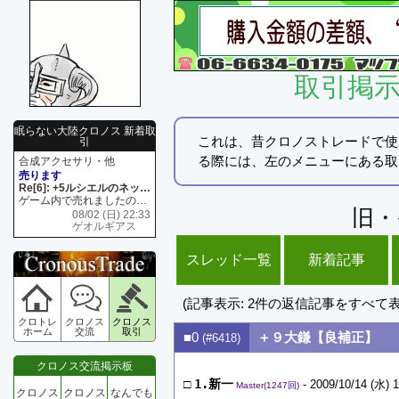
取引掲
眠らない大陸クロノス 新着取
これは、昔クロノストレードで使
引
る際には、左のメニューにある取
合成アクセサリ・他
売ります
Re[6]: +5ルシエルのネックレス
ゲーム内で売れましたので 在庫がネク1 リング4 となります リングのお値段は80G といたします
旧・
08/02 (日) 22:33
ゲオルギアス
スレッド一覧
新着記事
(記事表示: 2件の返信記事をすべて
クロトレ
クロノス
クロノス
ホーム
交流
取引
■0
＋９大鎌【良補正】
(#6418)
クロノス交流掲示板
□
1.新一
- 2009/10/14 (水) 1
Master(1247回)
クロノス
クロノス
なんでも