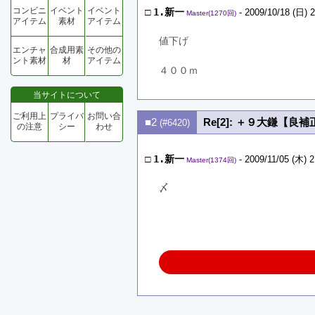
コンビニ
イベント
イベント
□
1.新一
- 2009/10/18 (日) 2
Master(1270回)
アイテム
素材
アイテム
値下げ
エンチャ
合成用素
その他の
ント素材
材
アイテム
４００ｍ
当サイトについて
ご利用上
プライバ
お問い合
■2
Re[2]: ＋９大鎌【良補
(#6420)
の注意
シー
わせ
□
1.新一
- 2009/11/05 (木) 2
Master(1374回)
〆