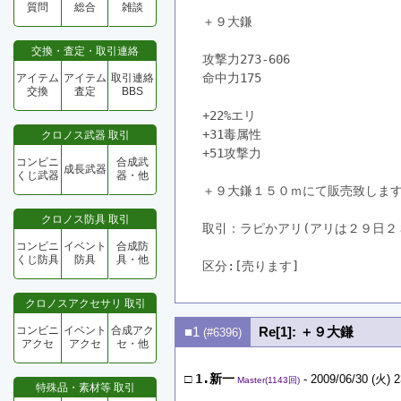
質問
総合
雑談
＋９大鎌
交換・査定・取引連絡
攻撃力273-606
命中力175
アイテム
アイテム
取引連絡
交換
査定
BBS
+22%エリ
+31毒属性
クロノス武器 取引
+51攻撃力
コンビニ
合成武
成長武器
くじ武器
器・他
＋９大鎌１５０ｍにて販売致しま
クロノス防具 取引
取引：ラピかアリ(アリは２９日２
コンビニ
イベント
合成防
くじ防具
防具
具・他
区分:[売ります]　
クロノスアクセサリ 取引
コンビニ
イベント
合成アク
■1
Re[1]: ＋９大鎌
(#6396)
アクセ
アクセ
セ・他
□
1.新一
- 2009/06/30 (火) 2
Master(1143回)
特殊品・素材等 取引