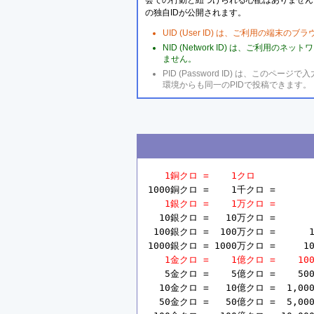
会での行動と紐づけられる心配はありません
の独自IDが公開されます。
UID (User ID) は、ご利用の端末
NID (Network ID) は、ご利用
ません。
PID (Password ID) は、こ
環境からも同一のPIDで投稿できます。
1銅クロ =    1クロ
1000銅クロ =    1千クロ =       
1銀クロ =    1万クロ =       
  10銀クロ =   10万クロ =       
 100銀クロ =  100万クロ =      1
1000銀クロ = 1000万クロ =     10
1金クロ =    1億クロ =    10
   5金クロ =    5億クロ =    50
  10金クロ =   10億クロ =  1,00
  50金クロ =   50億クロ =  5,00