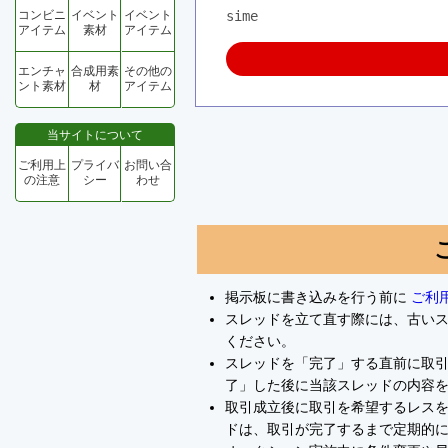
コンビニ
イベント
イベント
sime
アイテム
素材
アイテム
エンチャ
合成用素
その他の
ント素材
材
アイテム
当サイトについて
ご利用上
プライバ
お問い合
の注意
シー
わせ
掲示板に書き込みを行う前に
ご利
スレッドを立て直す際には、古い
ください。
スレッドを「完了」する直前に取
了」した後に当該スレッドの内容
取引成立後に取引を希望するレスを
ドは、取引が完了するまで定期的