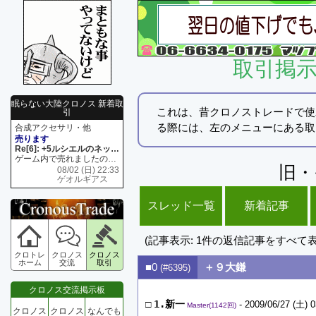
取引掲
眠らない大陸クロノス 新着取
これは、昔クロノストレードで使
引
る際には、左のメニューにある取
合成アクセサリ・他
売ります
Re[6]: +5ルシエルのネックレス
ゲーム内で売れましたので 在庫がネク1 リング4 となります リングのお値段は80G といたします
旧・
08/02 (日) 22:33
ゲオルギアス
スレッド一覧
新着記事
(記事表示: 1件の返信記事をすべて
クロトレ
クロノス
クロノス
ホーム
交流
取引
■0
＋９大鎌
(#6395)
クロノス交流掲示板
□
1.新一
- 2009/06/27 (土) 0
Master(1142回)
クロノス
クロノス
なんでも