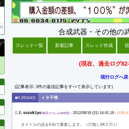
引
庫がネク1 リング4 となります リングのお値段は80G といたします
33
合成武器・その他の
スレッド一覧
新着記事
スレッド作成
(現在、過去ログ82
現行ログへ戻
(記事表示: 3件の返信記事をすべて表示しています)
■0
＋９干将
(#81643)
□
2.suzukiyo
- 2012/08/19 (日) 14:41:19 -
[UID:A
暗沼ゴーレム(306回)
タイトルの品を63Gで募集します。（穴無しOR３穴↑）