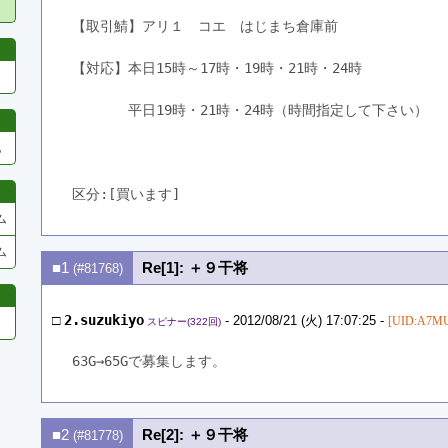
【取引鯖】アリ１　コエ　はじまち倉庫前
【対応】本日15時～17時・19時・21時・24時
　　　　平日19時・21時・24時（時間指定して下さい）
他
区分:[買います]　
ム
ム
■1
Re[1]: ＋９干将
(#81768)
□
2.suzukiyo
- 2012/08/21 (火) 17:07:25 -
[UID:A7MU
スピナー(322回)
63G→65Gで募集します。
■2
Re[2]: ＋９干将
(#81778)