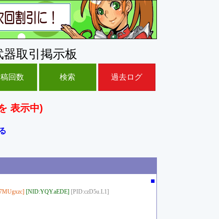
武器取引掲示板
投稿回数
検索
過去ログ
を 表示中)
る
■
7MUgxzc]
[NID:YQY.aEDE]
[PID:czD5u.L1]