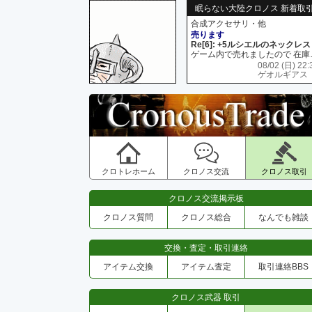
眠らない大陸クロノス 新着取
合成アクセサリ・他
売ります
Re[6]: +5ルシエルのネックレス
ゲーム内で売れましたので 在
08/02 (日) 22:
ゲオルギアス
クロトレホーム
クロノス交流
クロノス取引
クロノス交流掲示板
クロノス質問
クロノス総合
なんでも雑談
交換・査定・取引連絡
アイテム交換
アイテム査定
取引連絡BBS
クロノス武器 取引