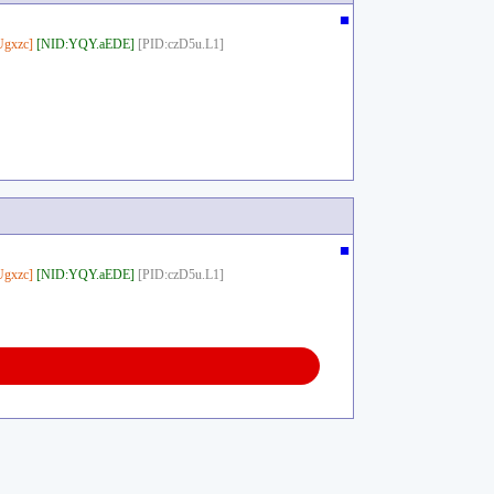
■
gxzc]
[NID:YQY.aEDE]
[PID:czD5u.L1]
■
gxzc]
[NID:YQY.aEDE]
[PID:czD5u.L1]