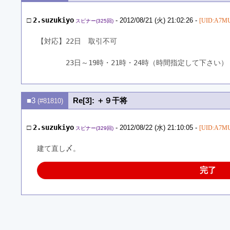
□
2.suzukiyo
- 2012/08/21 (火) 21:02:26 -
[UID:A7MU
スピナー(325回)
【対応】22日　取引不可
　　　　23日～19時・21時・24時（時間指定して下さい）
■3
Re[3]: ＋９干将
(#81810)
□
2.suzukiyo
- 2012/08/22 (水) 21:10:05 -
[UID:A7MU
スピナー(329回)
建て直し〆。
完了