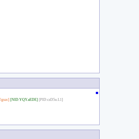
■
gxzc]
[NID:YQY.aEDE]
[PID:czD5u.L1]