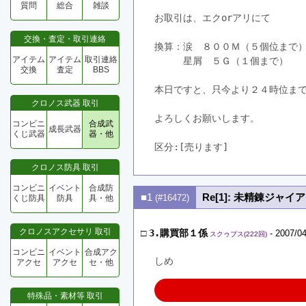
質問
総合
雑談
お取引は、エクorアリにて
交換・査定・取引連絡
換算：涙　８００Ｍ（５個位まで
アイテム
アイテム
取引連絡
　　　星屑　５Ｇ（１個まで）
交換
査定
BBS
本日ですと、只今より２４時位ま
クロノス武器 取引
よろしくお願いします。
コンビニ
合成武
成長武器
くじ武器
器・他
区分:[売ります]　
クロノス防具 取引
コンビニ
イベント
合成防
■1
Re[1]: 未精錬ジャ
(#16472)
くじ防具
防具
具・他
クロノスアクセサリ 取引
□
3.購買部１係
- 2007/04
スクゥプス(222回)
コンビニ
イベント
合成アク
しめ
アクセ
アクセ
セ・他
特殊品・素材等 取引