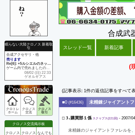
合成武
眠らない大陸クロノス 新着取
スレッド一覧
新着記事
引
合成アクセサリ・他
売ります
Re[6]: +5ルシエルのネックレス
(
ゲーム内で売れましたので 在庫がネク1 リング4 となります リングのお値段は80G といたします
08/02 (日) 22:33
ゲオルギアス
(記事表示: 1件の返信記事をすべて
■0
未精錬ジャイアントフ
(#16436)
クロトレ
クロノス
クロノス
ホーム
交流
取引
□
3.購買部１係
- 2007/04
スクゥプス(221回)
クロノス交流掲示板
未精錬のジャイアントファレルを
クロノス
クロノス
なんでも