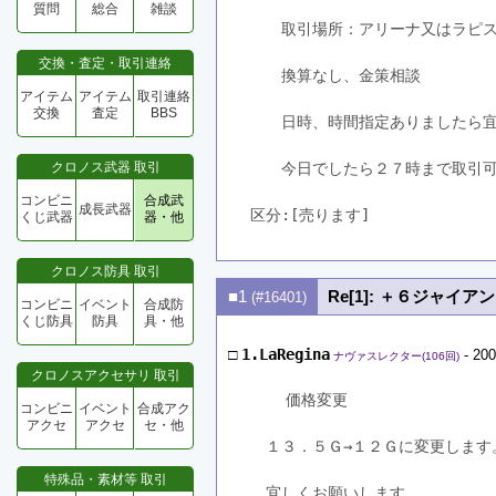
質問
総合
雑談
　　取引場所：アリーナ又はラピ
交換・査定・取引連絡
　　換算なし、金策相談
アイテム
アイテム
取引連絡
交換
査定
BBS
　　日時、時間指定ありましたら
クロノス武器 取引
　　今日でしたら２７時まで取引
コンビニ
合成武
成長武器
区分:[売ります]　
くじ武器
器・他
クロノス防具 取引
■1
Re[1]: ＋６ジャイア
(#16401)
コンビニ
イベント
合成防
くじ防具
防具
具・他
□
1.LaRegina
- 200
ナヴァスレクター(106回)
クロノスアクセサリ 取引
    価格変更
コンビニ
イベント
合成アク
アクセ
アクセ
セ・他
　１３．５Ｇ→１２Ｇに変更します
特殊品・素材等 取引
　宜しくお願いします。