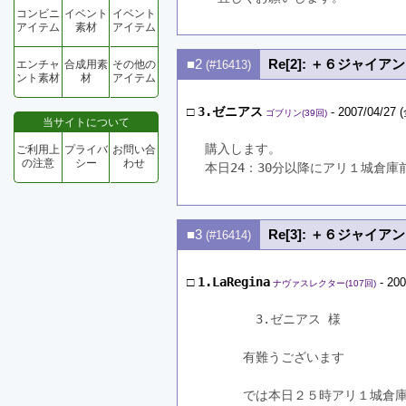
コンビニ
イベント
イベント
アイテム
素材
アイテム
■2
Re[2]: ＋６ジャイア
エンチャ
合成用素
その他の
(#16413)
ント素材
材
アイテム
□
3.ゼニアス
- 2007/04/27 (
ゴブリン(39回)
当サイトについて
購入します。
ご利用上
プライバ
お問い合
の注意
シー
わせ
本日24：30分以降にアリ１城倉
■3
Re[3]: ＋６ジャイア
(#16414)
□
1.LaRegina
- 200
ナヴァスレクター(107回)
　　　　3.ゼニアス 様
　　　有難うございます
　　　では本日２５時アリ１城倉