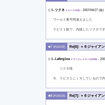
□
1.ツクネ
- 2007/04/27 (金) 
クルーク(4回)
ワールド番号間違えました
ラピス１鯖で、内緒したツクネで
■7
Re[6]: ＋６ジャイア
(#16418)
□
1.LaRegina
- 200
ナヴァスレクター(108回)
　　ツクネ様
今、ラピス１にＩＮしているので
■8
Re[7]: ＋６ジャイア
(#16419)