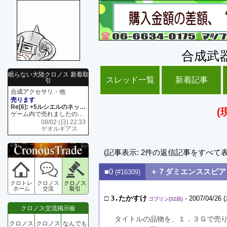
合成武
眠らない大陸クロノス 新着取
スレッド一覧
新着記事
引
合成アクセサリ・他
売ります
Re[6]: +5ルシエルのネックレス
(
ゲーム内で売れましたので 在庫がネク1 リング4 となります リングのお値段は80G といたします
08/02 (日) 22:33
ゲオルギアス
(記事表示: 2件の返信記事をすべて
■0
＋７ダミエンススピア
(#16309)
クロトレ
クロノス
クロノス
ホーム
交流
取引
□
3.たかすけ
- 2007/04/26 (
ゴブリン(32回)
クロノス交流掲示板
タイトルの品物を、１．３Ｇで売
クロノス
クロノス
なんでも