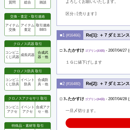
よろしくお願いいたします。
質問
総合
雑談
区分:[売ります]　
交換・査定・取引連絡
アイテム
アイテム
取引連絡
交換
査定
BBS
■1
Re[1]: ＋７ダミエン
(#16466)
クロノス武器 取引
□
3.たかすけ
- 2007/04/27 (
ゴブリン(33回)
コンビニ
合成武
成長武器
くじ武器
器・他
１Ｇに値下げします
クロノス防具 取引
コンビニ
イベント
合成防
■2
Re[2]: ＋７ダミエン
(#16480)
くじ防具
防具
具・他
クロノスアクセサリ 取引
□
3.たかすけ
- 2007/04/28 (
ゴブリン(34回)
コンビニ
イベント
合成アク
一旦〆切ります。
アクセ
アクセ
セ・他
特殊品・素材等 取引