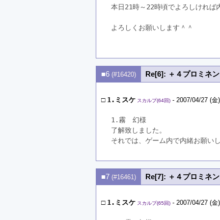
本日21時～22時頃でよろしけれ
よろしくお願いします＾＾
■6
Re[6]: ＋４プロミ
(#16420)
□
1.ミスケ
- 2007/04/27 (金)
スカルプ(64回)
1.霧　幻様
了解致しました。
それでは、ゲーム内で内緒お願い
■7
Re[7]: ＋４プロミ
(#16461)
□
1.ミスケ
- 2007/04/27 (金)
スカルプ(65回)