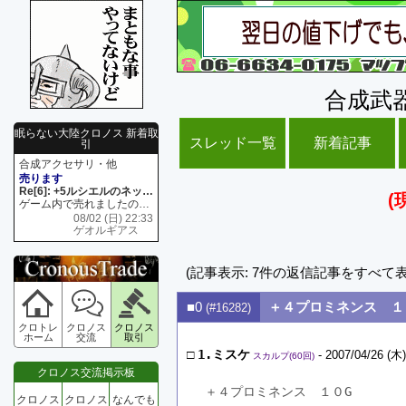
合成武
眠らない大陸クロノス 新着取
スレッド一覧
新着記事
引
合成アクセサリ・他
売ります
Re[6]: +5ルシエルのネックレス
(
ゲーム内で売れましたので 在庫がネク1 リング4 となります リングのお値段は80G といたします
08/02 (日) 22:33
ゲオルギアス
(記事表示: 7件の返信記事をすべて
■0
＋４プロミネンス １
(#16282)
クロトレ
クロノス
クロノス
ホーム
交流
取引
□
1.ミスケ
- 2007/04/26 (木)
スカルプ(60回)
クロノス交流掲示板
＋４プロミネンス　１０G
クロノス
クロノス
なんでも