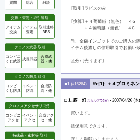
質問
総合
雑談
[取引]ラピスのみ
交換・査定・取引連絡
[換算]＋４葡萄鎧（無色）　４G
アイテム
アイテム
取引連絡
　　　＋４葡萄腰（無色）　４G
交換
査定
BBS
尚、全額インゴットでのご購入の
クロノス武器 取引
イテム後渡しの信用取引でお願い
コンビニ
合成武
成長武器
区分:[売ります]　
くじ武器
器・他
クロノス防具 取引
■1
Re[1]: ＋４プロミ
(#16284)
コンビニ
イベント
合成防
くじ防具
防具
具・他
□
1.霧 幻
- 2007/04/26 (木)
スカルプ(69回)
クロノスアクセサリ 取引
買います。
コンビニ
イベント
合成アク
アクセ
アクセ
セ・他
担保用意できます。
特殊品・素材等 取引
宜しく御願いします＾＾