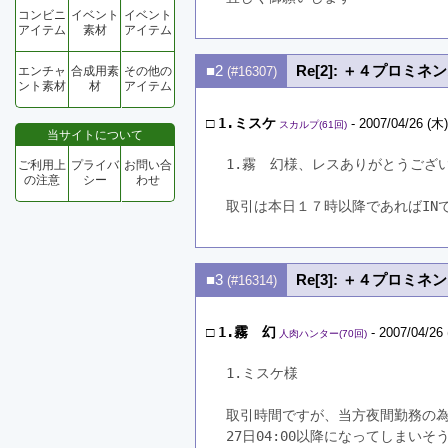
コンビニ
イベント
イベント
アイテム
素材
アイテム
■2
Re[2]: ＋４プロミ
エンチャ
合成用素
その他の
(#16307)
ント素材
材
アイテム
□
1.ミスケ
- 2007/04/26 (木)
スカルプ(61回)
当サイトについて
1.霧　幻様、レスありがとうござ
ご利用上
プライバ
お問い合
の注意
シー
わせ
取引は本日１７時以降であればIN
■3
Re[3]: ＋４プロミ
(#16314)
□
1.霧 幻
- 2007/04/26 
人肉ハンター(70回)
1.ミスケ様
取引時間ですが、当方夜間勤務の
27日04:00以降になってしまいそ