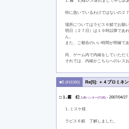
1.霧　幻様レス遅れまして申し訳
特に急いでいるわけではないの２７
場所についてはラピス６鯖でお願
明日（２７日）は１９時以降であれ
ん。
また、ご都合のいい時間が明確で
尚、ゲーム内で内緒をしていただく際
それでは、内緒かこちらへのレス
■5
Re[5]: ＋４プロミ
(#16380)
□
1.霧 幻
- 2007/04/27 
人肉ハンター(71回)
1.ミスケ様
ラピス６鯖　了解しました。