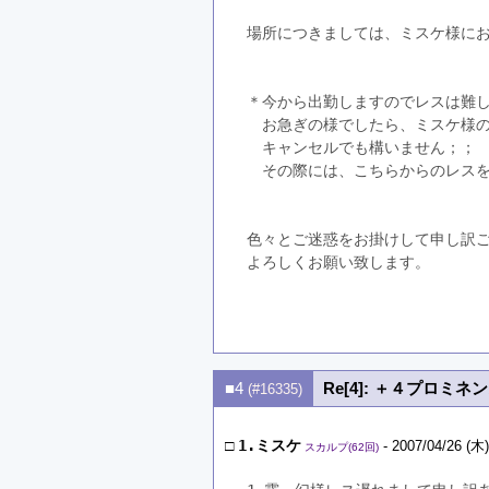
場所につきましては、ミスケ様に
＊今から出勤しますのでレスは難
　お急ぎの様でしたら、ミスケ様
　キャンセルでも構いません；；
　その際には、こちらからのレス
色々とご迷惑をお掛けして申し訳
よろしくお願い致します。
■4
Re[4]: ＋４プロミ
(#16335)
□
1.ミスケ
- 2007/04/26 (木)
スカルプ(62回)