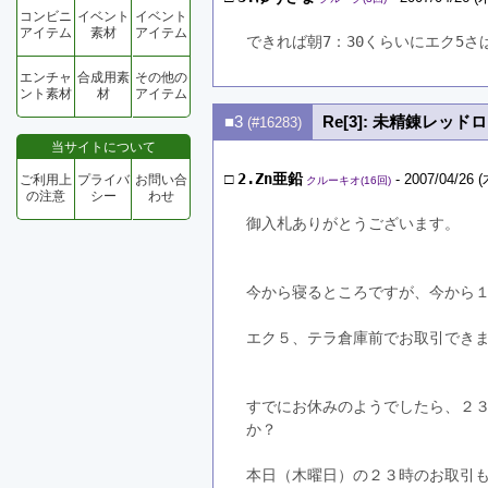
コンビニ
イベント
イベント
アイテム
素材
アイテム
できれば朝7：30くらいにエク5
エンチャ
合成用素
その他の
ント素材
材
アイテム
■3
Re[3]: 未精錬レッドロ
(#16283)
当サイトについて
□
2.Zn亜鉛
- 2007/04/26 (
ご利用上
プライバ
お問い合
クルーキオ(16回)
の注意
シー
わせ
御入札ありがとうございます。
今から寝るところですが、今から
エク５、テラ倉庫前でお取引でき
すでにお休みのようでしたら、２
か？
本日（木曜日）の２３時のお取引