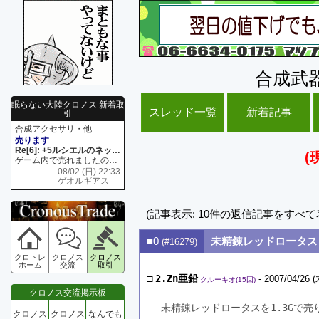
合成武
眠らない大陸クロノス 新着取
スレッド一覧
新着記事
引
合成アクセサリ・他
売ります
Re[6]: +5ルシエルのネックレス
(
ゲーム内で売れましたので 在庫がネク1 リング4 となります リングのお値段は80G といたします
08/02 (日) 22:33
ゲオルギアス
(記事表示: 10件の返信記事をすべ
■0
未精錬レッドロータス 1
(#16279)
クロトレ
クロノス
クロノス
ホーム
交流
取引
□
2.Zn亜鉛
- 2007/04/26 (
クルーキオ(15回)
クロノス交流掲示板
未精錬レッドロータスを1.3Gで売
クロノス
クロノス
なんでも