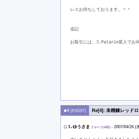
レスお待ちしております。＾＾
追記
お取引には、3.Palarin星人で
■4
Re[4]: 未精錬レッドロ
(#16287)
□
3.ゆうさま
- 2007/04/26 (木
クルーク(4回)