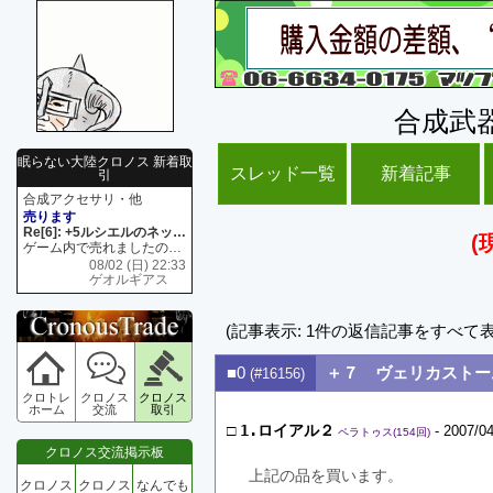
合成武
眠らない大陸クロノス 新着取
スレッド一覧
新着記事
引
合成アクセサリ・他
売ります
Re[6]: +5ルシエルのネックレス
(
ゲーム内で売れましたので 在庫がネク1 リング4 となります リングのお値段は80G といたします
08/02 (日) 22:33
ゲオルギアス
(記事表示: 1件の返信記事をすべて
■0
＋７ ヴェリカストー
(#16156)
クロトレ
クロノス
クロノス
ホーム
交流
取引
□
1.ロイアル２
- 2007/04
ペラトゥス(154回)
クロノス交流掲示板
上記の品を買います。
クロノス
クロノス
なんでも