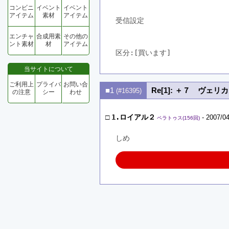
コンビニ
イベント
イベント
アイテム
素材
アイテム
受信設定
エンチャ
合成用素
その他の
ント素材
材
アイテム
区分:[買います]　
当サイトについて
ご利用上
プライバ
お問い合
■1
Re[1]: ＋７ ヴェ
(#16395)
の注意
シー
わせ
□
1.ロイアル２
- 2007/04
ペラトゥス(156回)
しめ