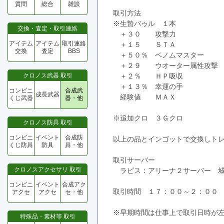
質問
総合
雑談
取引方法
※生贄バゥル　１本
交換・査定・取引連絡
　＋３０　　攻撃力
アイテム
アイテム
取引連絡
　＋１５　　ＳＴＡ
交換
査定
BBS
　＋５０％　ベノムマスター
　＋２９　　ウオーター属性攻撃
クロノス武器 取引
　＋２％　　ＨＰ吸収
　＋１３％　幸運の手
コンビニ
合成武
成長武器
　経験値　　ＭＡＸ
くじ武器
器・他
※追加クロ　３Ｇクロ
クロノス防具 取引
コンビニ
イベント
合成防
以上の品とインゴットで交換しト
くじ防具
防具
具・他
取引サーバー
クロノスアクセサリ 取引
　ラピス：アリーナ２サーバー　
コンビニ
イベント
合成アク
取引時間　１７：００～２：００
アクセ
アクセ
セ・他
※早期時間は仕事上で取引日時が
特殊品・素材等 取引