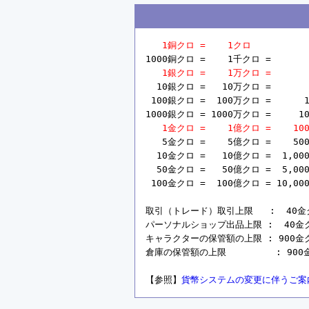
1銅クロ =    1クロ
1000銅クロ =    1千クロ =       
1銀クロ =    1万クロ =       
  10銀クロ =   10万クロ =       
 100銀クロ =  100万クロ =      1
1000銀クロ = 1000万クロ =     10
1金クロ =    1億クロ =    10
   5金クロ =    5億クロ =    50
  10金クロ =   10億クロ =  1,00
  50金クロ =   50億クロ =  5,00
 100金クロ =  100億クロ = 10,00
取引（トレード）取引上限   :  40金クロ 
パーソナルショップ出品上限 :  40金クロ =
キャラクターの保管額の上限 : 900金クロ =
倉庫の保管額の上限         : 900金ク
【参照】
貨幣システムの変更に伴うご案