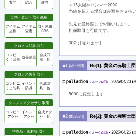
質問
総合
雑談
＋15太陽神ハンマー200G
売値を超える場合は差額をお支払
交換・査定・取引連絡
先見せ最終渡しでお願いします。
アイテム
アイテム
取引連絡
担保取引も可能です。
交換
査定
BBS
区分:[売ります]　
クロノス武器 取引
コンビニ
合成武
成長武器
くじ武器
器・他
■1
Re[1]: 黄金の赤騎士団
(#52669)
クロノス防具 取引
□
palladion
- 2025/04/23 (水
クルーク(2回)
コンビニ
イベント
合成防
くじ防具
防具
具・他
500Gに変更します
クロノスアクセサリ 取引
コンビニ
イベント
合成アク
■2
Re[2]: 黄金の赤騎士団
(#52674)
アクセ
アクセ
セ・他
特殊品・素材等 取引
□
palladion
- 2025/04/26 (土
クルーク(3回)