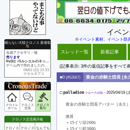
イベン
※
イベント素材
、
イベント防
眠らない大陸クロノス 新着取
引
スレッド一覧
新着記事
合成アクセサリ・他
売ります
Re[6]: +5ルシエルのネックレス
ゲーム内で売れましたので 在庫がネク1 リング4 となります リングのお値段は80G といたします
(記事表示: 3件の返信記事をすべて
08/02 (日) 22:33
ゲオルギアス
■0
黄金の赤騎士団長 [永久
(#52667)
□
palladion
- 2025/04/19 (土
クルーク(1回)
黄金の赤騎士団長アバター［永久］
クロトレ
クロノス
クロノス
ホーム
交流
取引
換算
クロノス交流掲示板
＋15イリ頭200G
クロノス
クロノス
なんでも
＋15イリ鎧300G