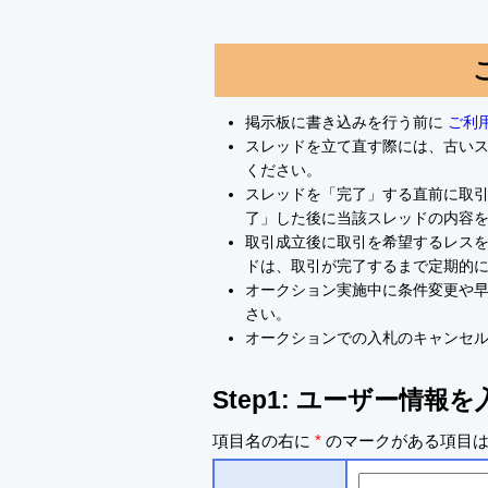
掲示板に書き込みを行う前に
ご利
スレッドを立て直す際には、古い
ください。
スレッドを「完了」する直前に取
了」した後に当該スレッドの内容
取引成立後に取引を希望するレスを
ドは、取引が完了するまで定期的
オークション実施中に条件変更や
さい。
オークションでの入札のキャンセ
Step1: ユーザー情報
項目名の右に
*
のマークがある項目は