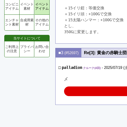
コンビニ
イベント
イベント
＋15イリ鎧：等価交換
アイテム
素材
アイテム
＋15イリ頭：+100Gで交換
＋15太陽ハンマー：+100Gで交換
エンチャ
合成用素
その他の
ント素材
材
アイテム
とし、
350Gに変更します。
当サイトについて
ご利用上
プライバ
お問い合
の注意
シー
わせ
■3
Re[3]: 黄金の赤騎士団
(#52697)
□
palladion
- 2025/07/19 (土
クルーク(4回)
〆