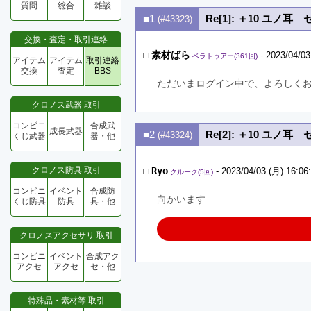
質問
総合
雑談
■1
Re[1]: ＋10 ユノ耳
(#43323)
交換・査定・取引連絡
□
素材ばら
- 2023/04/03
ベラトゥアー(361回)
アイテム
アイテム
取引連絡
交換
査定
BBS
ただいまログイン中で、よろしく
クロノス武器 取引
コンビニ
合成武
成長武器
■2
Re[2]: ＋10 ユノ耳
(#43324)
くじ武器
器・他
クロノス防具 取引
□
Ryo
- 2023/04/03 (月) 16:06
クルーク(5回)
コンビニ
イベント
合成防
向かいます
くじ防具
防具
具・他
クロノスアクセサリ 取引
コンビニ
イベント
合成アク
アクセ
アクセ
セ・他
特殊品・素材等 取引