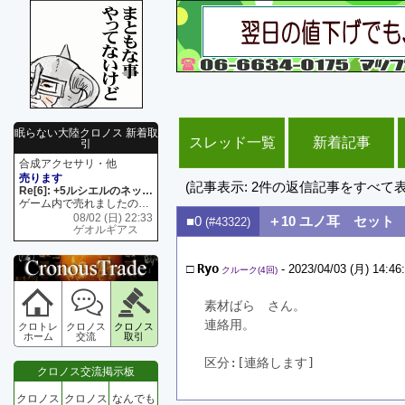
眠らない大陸クロノス 新着取
スレッド一覧
新着記事
引
合成アクセサリ・他
売ります
(記事表示: 2件の返信記事をすべて
Re[6]: +5ルシエルのネックレス
ゲーム内で売れましたので 在庫がネク1 リング4 となります リングのお値段は80G といたします
08/02 (日) 22:33
■0
＋10 ユノ耳 セット 
(#43322)
ゲオルギアス
□
Ryo
- 2023/04/03 (月) 14:46
クルーク(4回)
素材ばら　さん。
連絡用。
クロトレ
クロノス
クロノス
ホーム
交流
取引
区分:[連絡します]　
クロノス交流掲示板
クロノス
クロノス
なんでも