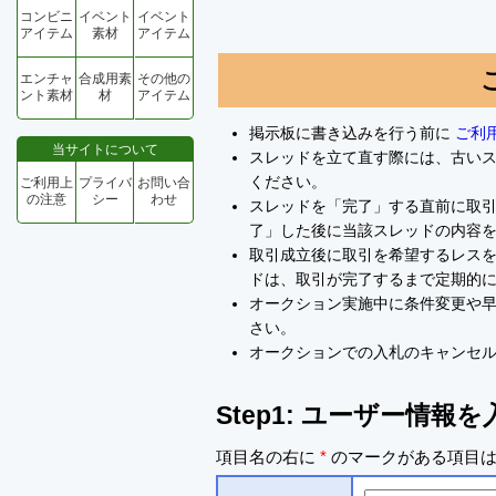
コンビニ
イベント
イベント
アイテム
素材
アイテム
エンチャ
合成用素
その他の
ント素材
材
アイテム
掲示板に書き込みを行う前に
ご利
当サイトについて
スレッドを立て直す際には、古い
ください。
ご利用上
プライバ
お問い合
の注意
シー
わせ
スレッドを「完了」する直前に取
了」した後に当該スレッドの内容
取引成立後に取引を希望するレスを
ドは、取引が完了するまで定期的
オークション実施中に条件変更や
さい。
オークションでの入札のキャンセ
Step1: ユーザー情報
項目名の右に
*
のマークがある項目は