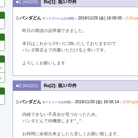
■1
Re[1]: 祝ﾕﾉの件
(#43200)
□
パンダどん
- 2019/11/29 (金) 18:09:05 -
[UID:p
サンドゴーレム(119回)
昨日の商談の品準備できました。
本日はこれから3サバにINいたしておりますので
他
パンダ商店まで内書いただけると幸いです。
よろしくお願いします
ム
ム
■2
Re[2]: 祝ﾕﾉの件
(#43201)
□
パンダどん
- 2019/11/29 (金) 18:58:14 -
[UID:tq2
モートゥース(120回)
内緒できない不具合が見つかったため、
パンダどんで待機致します^_^
お時間に余裕出来ましたら宜しくお願い致します。