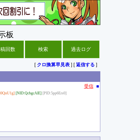
示板
投稿回数
検索
過去ログ
[
クロ換算早見表
] [
返信する
]
■
受信
d0QnU1g]
[NID:QcbgcAlE]
[PID:5pp6Ers0]