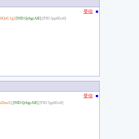
■
受信
d0QnU1g]
[NID:QcbgcAlE]
[PID:5pp6Ers0]
■
受信
mZhmA]
[NID:QcbgcAlE]
[PID:5pp6Ers0]