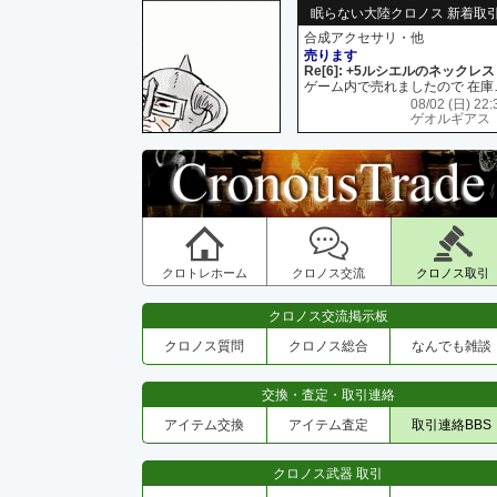
眠らない大陸クロノス 新着取
合成アクセサリ・他
売ります
Re[6]: +5ルシエルのネックレス
ゲーム内で売れましたので 在
08/02 (日) 22:
ゲオルギアス
クロトレホーム
クロノス交流
クロノス取引
クロノス交流掲示板
クロノス質問
クロノス総合
なんでも雑談
交換・査定・取引連絡
アイテム交換
アイテム査定
取引連絡BBS
クロノス武器 取引