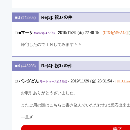
■3
Re[3]: 祝ﾕﾉの件
(#43202)
□
●マーサ
- 2019/11/29 (金) 22:48:15 -
[UID:lgM9eAL4]
Master(2477回)
帰宅したのでＩＮしてみます＾＾
■4
Re[4]: 祝ﾕﾉの件
(#43203)
□
パンダどん
- 2019/11/29 (金) 23:31:54 -
[UID:tq2
モートゥース(121回)
お取引ありがとうざいました。
またご用の際はこちらに書き込んでいただければ反応出来
一旦〆
完了