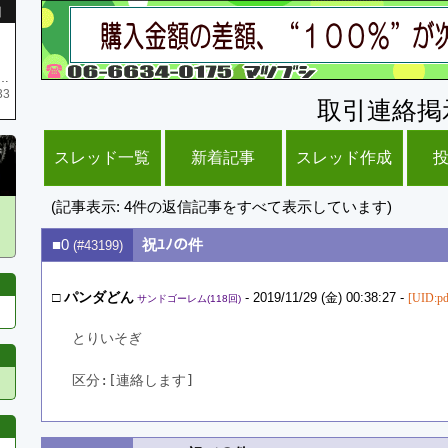
引
庫がネク1 リング4 となります リングのお値段は80G といたします
33
取引連絡掲
スレッド一覧
新着記事
スレッド作成
(記事表示: 4件の返信記事をすべて表示しています)
■0
祝ﾕﾉの件
(#43199)
□
パンダどん
- 2019/11/29 (金) 00:38:27 -
[UID:p
サンドゴーレム(118回)
とりいそぎ
区分:[連絡します]　