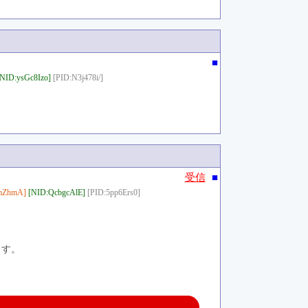
■
[NID:ysGc8Izo]
[PID:N3j478i/]
■
受信
mZhmA]
[NID:QcbgcAlE]
[PID:5pp6Ers0]
ます。