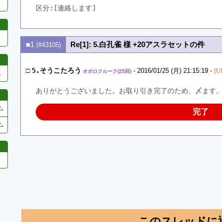
区分:[連絡します]　
■1
Re[1]: 5.白孔雀 様 +20アスラセットの件
(#43105)
□
5.そうこたろう
- 2016/01/25 (月) 21:15:19 -
[U
オボロクルーク(25回)
他
ありがとうございました。お取り引き完了のため、〆ます
ム
完了
ム
このスレッドに