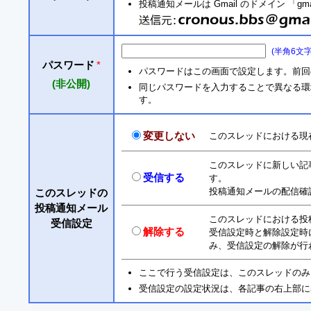
投稿通知メールは Gmail のドメイン 「gm
(半角6文
パスワード
*
パスワードはこの画面で設定します。前回
(非公開)
同じパスワードを入力することで異なる環境からも
す。
変更しない
このスレッドにおける現
このスレッドに新しい記
受信する
す。
投稿通知メールの配信確
このスレッドの
投稿通知メール
このスレッドにおける投
受信設定
解除する
受信設定時と解除設定時
み、受信設定の解除が行
ここで行う受信設定は、このスレッドのみ
受信設定の設定状況は、各記事の右上部に