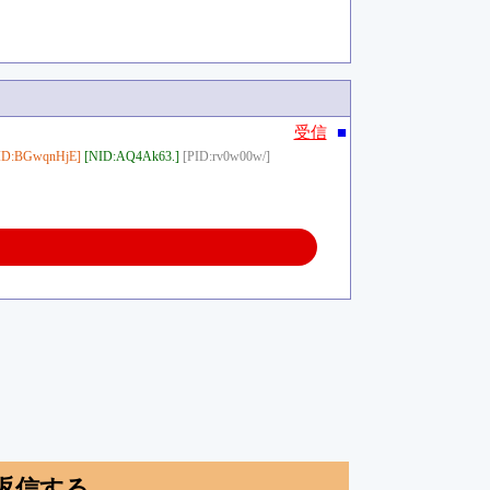
■
受信
ID:BGwqnHjE]
[NID:AQ4Ak63.]
[PID:rv0w00w/]
。
返信する