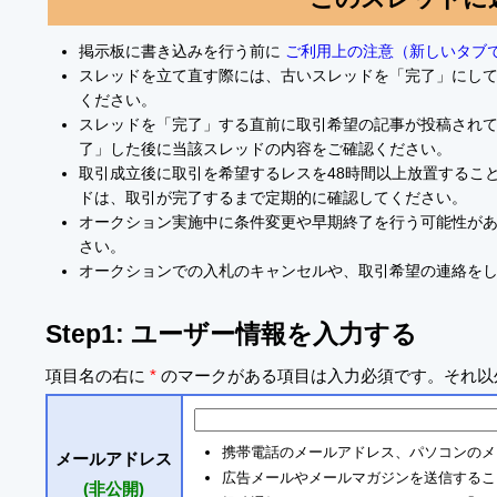
掲示板に書き込みを行う前に
ご利用上の注意（新しいタブ
スレッドを立て直す際には、古いスレッドを「完了」にし
ください。
スレッドを「完了」する直前に取引希望の記事が投稿され
了」した後に当該スレッドの内容をご確認ください。
取引成立後に取引を希望するレスを48時間以上放置するこ
ドは、取引が完了するまで定期的に確認してください。
オークション実施中に条件変更や早期終了を行う可能性が
さい。
オークションでの入札のキャンセルや、取引希望の連絡を
Step1: ユーザー情報を入力する
項目名の右に
*
のマークがある項目は入力必須です。それ以
携帯電話のメールアドレス、パソコンのメ
メールアドレス
広告メールやメールマガジンを送信するこ
(非公開)