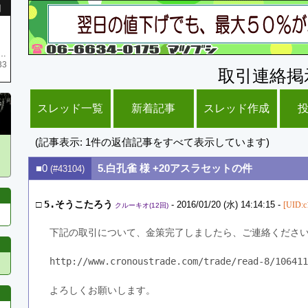
引
庫がネク1 リング4 となります リングのお値段は80G といたします
33
取引連絡掲
スレッド一覧
新着記事
スレッド作成
(記事表示: 1件の返信記事をすべて表示しています)
■0
5.白孔雀 様 +20アスラセットの件
(#43104)
□
5.そうこたろう
- 2016/01/20 (水) 14:14:15 -
[UID:c
クルーキオ(12回)
下記の取引について、金策完了しましたら、ご連絡くださ
http://www.cronoustrade.com/trade/read-8/106411
よろしくお願いします。