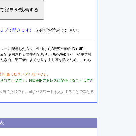
タブで開きます）
を必ずお読みください。
に配慮した方法で生成した3種類の独自ID (UID・
トのみで使用される文字列であり、他のWebサイトや現実社
した場合、第三者によるなりすまし等を防ぐため、これら
用して割り当てたランダムなIDです。
して割り当てたIDです。NIDをIPアドレスに変換することはでき
対して割り当てたIDです。同じパスワードを入力することで異なる
表