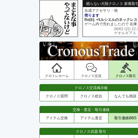
眠らない大陸クロノス 新着取
合成アクセサリ・他
売ります
Re[6]: +5ルシエルのネックレス
ゲーム内で売れましたので 在
08/02 (日) 22:
ゲオルギアス
クロトレホーム
クロノス交流
クロノス取引
クロノス交流掲示板
クロノス質問
クロノス総合
なんでも雑談
交換・査定・取引連絡
アイテム交換
アイテム査定
取引連絡BBS
クロノス武器 取引