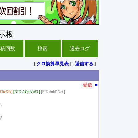
示板
投稿回数
検索
過去ログ
[
クロ換算早見表
] [
返信する
]
■
受信
15icXfs]
[NID:AQ4Ak63.]
[PID:duhDNci.]
い。
/