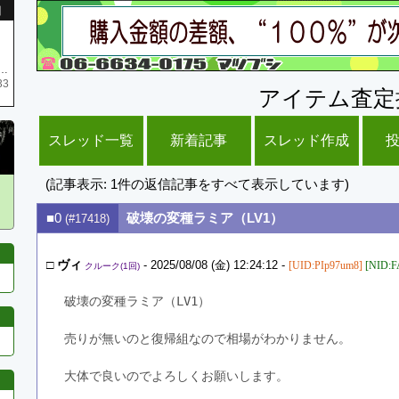
引
庫がネク1 リング4 となります リングのお値段は80G といたします
33
アイテム査定
スレッド一覧
新着記事
スレッド作成
(記事表示: 1件の返信記事をすべて表示しています)
■0
破壊の変種ラミア（LV1）
(#17418)
□
ヴィ
- 2025/08/08 (金) 12:24:12 -
[UID:PIp97um8]
[NID:
クルーク(1回)
破壊の変種ラミア（LV1）
売りが無いのと復帰組なので相場がわかりません。
大体で良いのでよろしくお願いします。