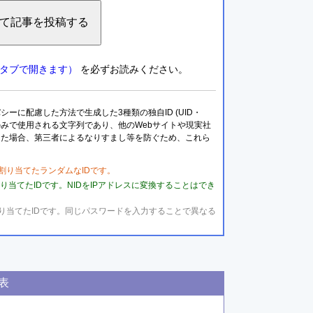
タブで開きます）
を必ずお読みください。
に配慮した方法で生成した3種類の独自ID (UID・
トのみで使用される文字列であり、他のWebサイトや現実社
した場合、第三者によるなりすまし等を防ぐため、これら
用して割り当てたランダムなIDです。
して割り当てたIDです。NIDをIPアドレスに変換することはでき
対して割り当てたIDです。同じパスワードを入力することで異なる
表