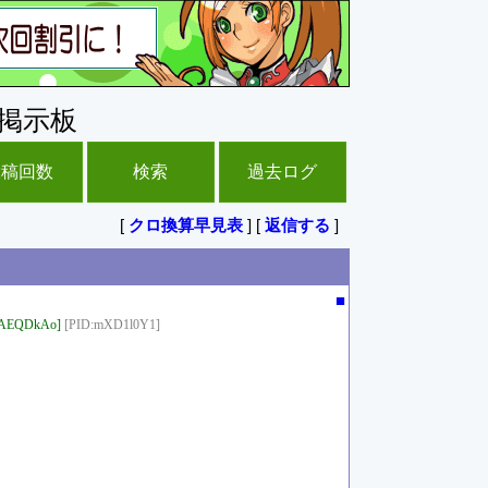
掲示板
投稿回数
検索
過去ログ
[
クロ換算早見表
] [
返信する
]
■
FAEQDkAo]
[PID:mXD1l0Y1]