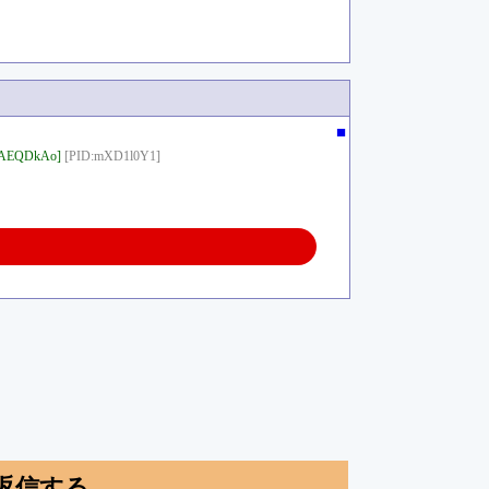
■
FAEQDkAo]
[PID:mXD1l0Y1]
返信する