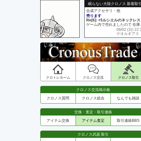
眠らない大陸クロノス 新着取
合成アクセサリ・他
売ります
Re[6]: +5ルシエルのネックレス
ゲーム内で売れましたので 在
08/02 (日) 22:
ゲオルギアス
クロトレホーム
クロノス交流
クロノス取引
クロノス交流掲示板
クロノス質問
クロノス総合
なんでも雑談
交換・査定・取引連絡
アイテム交換
アイテム査定
取引連絡BBS
クロノス武器 取引