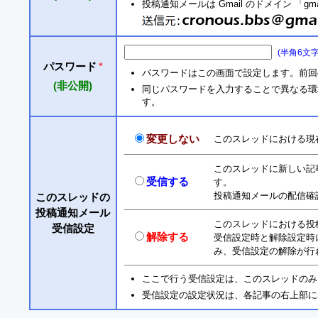
投稿通知メールは Gmail のドメイン 「gm
(半角6文
パスワード
*
パスワードはこの画面で設定します。前回
(非公開)
同じパスワードを入力することで異なる環境からも
す。
変更しない
このスレッドにおける現
このスレッドに新しい記
受信する
す。
投稿通知メールの配信確
このスレッドの
投稿通知メール
このスレッドにおける投
受信設定
解除する
受信設定時と解除設定時
み、受信設定の解除が行
ここで行う受信設定は、このスレッドのみ
受信設定の設定状況は、各記事の右上部に