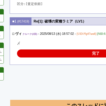
区分:[査定依頼]　
■1
Re[1]: 破壊の変種ラミア（LV1）
(#17419)
□
ヴィ
- 2025/08/13 (水) 18:57:02 -
[UID:PIp97um8]
[NID:
クルーク(2回)
他
〆
ム
完了
ム
このスレッドに