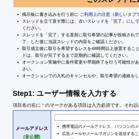
掲示板に書き込みを行う前に
ご利用上の注意（新しいタブ
スレッドを立て直す際には、古いスレッドを「完了」にし
ください。
スレッドを「完了」する直前に取引希望の記事が投稿され
了」した後に当該スレッドの内容をご確認ください。
取引成立後に取引を希望するレスを48時間以上放置するこ
ドは、取引が完了するまで定期的に確認してください。
オークション実施中に条件変更や早期終了を行う可能性が
さい。
オークションでの入札のキャンセルや、取引希望の連絡を
Step1: ユーザー情報を入力する
項目名の右に
*
のマークがある項目は入力必須です。それ以
携帯電話のメールアドレス、パソコンのメ
メールアドレス
広告メールやメールマガジンを送信するこ
(非公開)