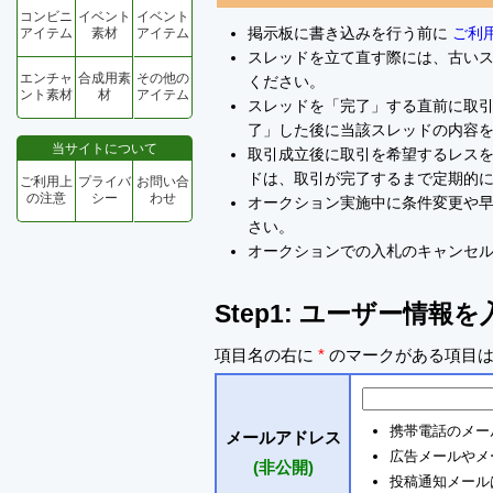
コンビニ
イベント
イベント
掲示板に書き込みを行う前に
ご利
アイテム
素材
アイテム
スレッドを立て直す際には、古い
エンチャ
合成用素
その他の
ください。
ント素材
材
アイテム
スレッドを「完了」する直前に取
了」した後に当該スレッドの内容
当サイトについて
取引成立後に取引を希望するレスを
ドは、取引が完了するまで定期的
ご利用上
プライバ
お問い合
の注意
シー
わせ
オークション実施中に条件変更や
さい。
オークションでの入札のキャンセ
Step1: ユーザー情報
項目名の右に
*
のマークがある項目は
携帯電話のメー
メールアドレス
広告メールやメ
(非公開)
投稿通知メールは 