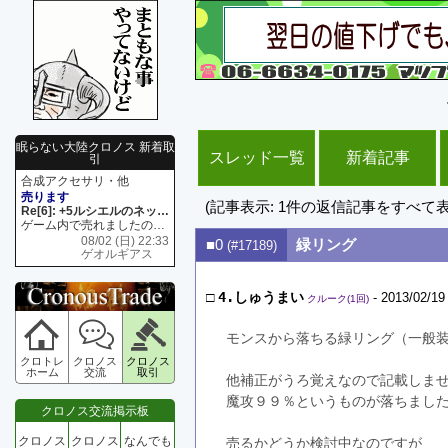
眠らない大陸クロノス 新着取
スレッド一覧
新着記事
引
合成アクセサリ・他
売ります
(記事表示: 1件の返信記事をすべて
Re[6]: +5ルシエルのネックレス
ゲーム内で売れましたので 在庫がネク1 リング4 となります リングのお値段は80G といたします
08/02 (日) 22:33
■0
緑リング
(#17189)
ゲオルギアス
□
4.しゅうまい
- 2013/02/19
クルーク(1回)
モンスから落ちる緑リング（一般
クロトレ
クロノス
クロノス
ホーム
交流
取引
他補正がうろ覚えなので記載しま
魔攻９９％というものが落ちまし
クロノス交流掲示板
クロノス
クロノス
なんでも
売るかどうか検討中なのですが