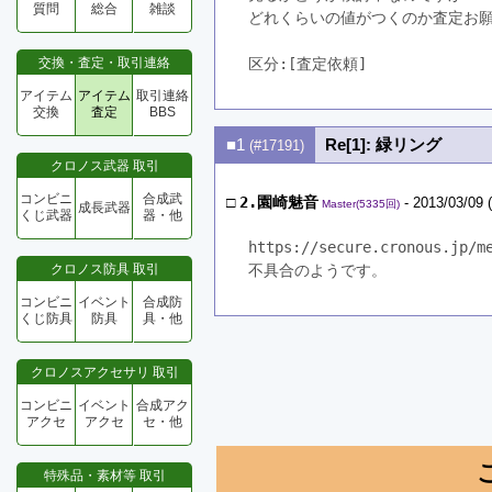
質問
総合
雑談
どれくらいの値がつくのか査定お
交換・査定・取引連絡
区分:[査定依頼]　
アイテム
アイテム
取引連絡
交換
査定
BBS
■1
Re[1]: 緑リング
(#17191)
クロノス武器 取引
コンビニ
合成武
□
2.園崎魅音
- 2013/03/09 
Master(5335回)
成長武器
くじ武器
器・他
https://secure.cronous.jp/m
クロノス防具 取引
不具合のようです。
コンビニ
イベント
合成防
くじ防具
防具
具・他
クロノスアクセサリ 取引
コンビニ
イベント
合成アク
アクセ
アクセ
セ・他
特殊品・素材等 取引