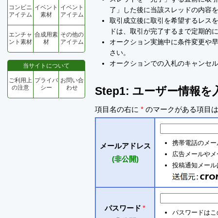
コンビニ
イベント
イベント
了」した後に当該スレッドの内容
アイテム
素材
アイテム
取引成立後に取引を希望するレスを
ドは、取引が完了するまで定期的
エンチャ
合成用素
その他の
オークション実施中に条件変更や
ント素材
材
アイテム
さい。
オークションでの入札のキャンセ
当サイトについて
ご利用上
プライバ
お問い合
の注意
シー
わせ
Step1: ユーザー情報
項目名の右に
*
のマークがある項目は
携帯電話のメー
メールアドレス
広告メールやメ
(非公開)
投稿通知メールは 
パスワード
*
パスワードはこ