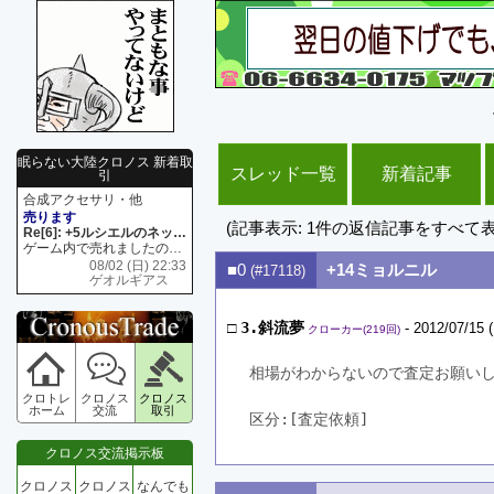
眠らない大陸クロノス 新着取
スレッド一覧
新着記事
引
合成アクセサリ・他
売ります
(記事表示: 1件の返信記事をすべて
Re[6]: +5ルシエルのネックレス
ゲーム内で売れましたので 在庫がネク1 リング4 となります リングのお値段は80G といたします
08/02 (日) 22:33
■0
+14ミョルニル
(#17118)
ゲオルギアス
□
3.斜流夢
- 2012/07/15 
クローカー(219回)
相場がわからないので査定お願い
クロトレ
クロノス
クロノス
ホーム
交流
取引
区分:[査定依頼]　
クロノス交流掲示板
クロノス
クロノス
なんでも