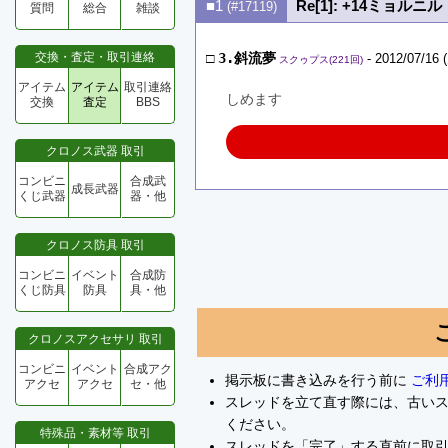
■1
Re[1]: +14ミョルニル
(#17119)
質問
総合
雑談
交換・査定・取引連絡
□
3.斜流夢
- 2012/07/16 
スクゥプス(221回)
アイテム
アイテム
取引連絡
しめます
交換
査定
BBS
クロノス武器 取引
コンビニ
合成武
成長武器
くじ武器
器・他
クロノス防具 取引
コンビニ
イベント
合成防
くじ防具
防具
具・他
クロノスアクセサリ 取引
コンビニ
イベント
合成アク
掲示板に書き込みを行う前に
ご利
アクセ
アクセ
セ・他
スレッドを立て直す際には、古い
ください。
特殊品・素材等 取引
スレッドを「完了」する直前に取