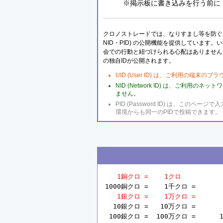
※掲示板に書き込みを行う前に
クロノストレードでは、なりすまし等を防ぐこ
NID・PID) の公開機能を提供しています
会での行動と紐づけられる心配はありません
の独自IDが公開されます。
UID (User ID) は、ご利用の端末
NID (Network ID) は、ご利用
ません。
PID (Password ID) は、こ
環境からも同一のPIDで投稿できます。
1銅クロ =    1クロ
1000銅クロ =    1千クロ =       
1銀クロ =    1万クロ =       
  10銀クロ =   10万クロ =       
 100銀クロ =  100万クロ =      1