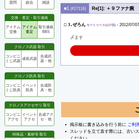
質問
総合
雑談
■1
Re[1]: ＋９ファナ腕
(#17116)
交換・査定・取引連絡
□
3.ぜろん
- 2012/07/07
モートゥース(127回)
アイテム
アイテム
取引連絡
交換
査定
BBS
〆ます
クロノス武器 取引
コンビニ
合成武
成長武器
くじ武器
器・他
クロノス防具 取引
コンビニ
イベント
合成防
くじ防具
防具
具・他
クロノスアクセサリ 取引
コンビニ
イベント
合成アク
アクセ
アクセ
セ・他
掲示板に書き込みを行う前に
ご利
スレッドを立て直す際には、古い
特殊品・素材等 取引
ください。