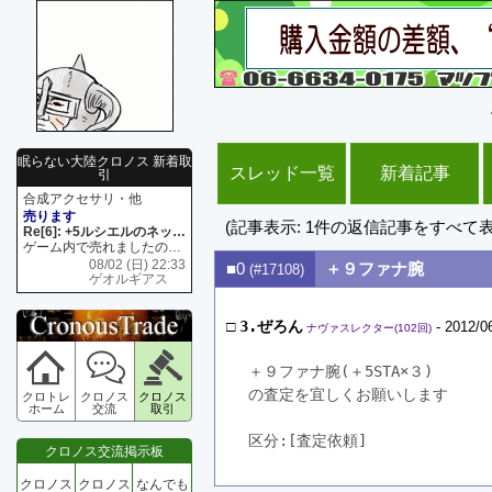
眠らない大陸クロノス 新着取
スレッド一覧
新着記事
引
合成アクセサリ・他
売ります
(記事表示: 1件の返信記事をすべて
Re[6]: +5ルシエルのネックレス
ゲーム内で売れましたので 在庫がネク1 リング4 となります リングのお値段は80G といたします
08/02 (日) 22:33
■0
＋９ファナ腕
(#17108)
ゲオルギアス
□
3.ぜろん
- 2012/0
ナヴァスレクター(102回)
＋９ファナ腕(＋5STA×３) 
の査定を宜しくお願いします
クロトレ
クロノス
クロノス
ホーム
交流
取引
区分:[査定依頼]　
クロノス交流掲示板
クロノス
クロノス
なんでも