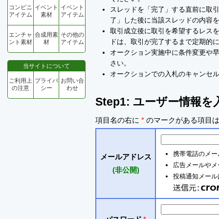
コンビニ
イベント
イベント
スレッドを「完了」する直前に取
アイテム
素材
アイテム
了」した後に当該スレッドの内容
取引成立後に取引を希望するレスを
エンチャ
合成用素
その他の
ドは、取引が完了するまで定期的
ント素材
材
アイテム
オークション実施中に条件変更や
さい。
当サイトについて
オークションでの入札のキャンセ
ご利用上
プライバ
お問い合
の注意
シー
わせ
Step1: ユーザー情報
項目名の右に
*
のマークがある項目は
携帯電話のメー
メールアドレス
広告メールやメ
(非公開)
投稿通知メールは 