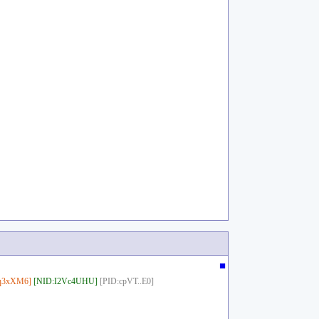
■
q3xXM6]
[NID:I2Vc4UHU]
[PID:cpVT..E0]