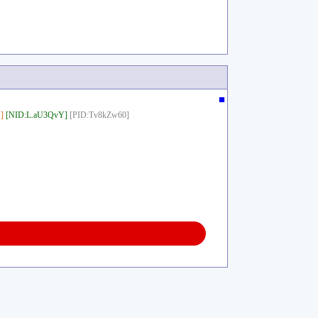
■
]
[NID:L.aU3QvY]
[PID:Tv8kZw60]