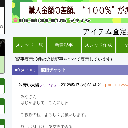
引
庫がネク1 リング4 となります リングのお値段は80G といたします
33
アイテム査定
スレッド一覧
新着記事
スレッド作成
(記事表示: 3件の返信記事をすべて表示しています)
■0
復旧チケット
(#17101)
□
2.青い太陽
- 2012/05/17 (木) 08:41:21 -
[UID:lTJbGW5g
クルーク(1回)
みなさん　
はじめまして　こんにちわ
ご教授の程　よろしくお願いします。
ｱﾄﾞﾊﾞﾝｽﾎﾟｲﾝﾄ　で交換できる