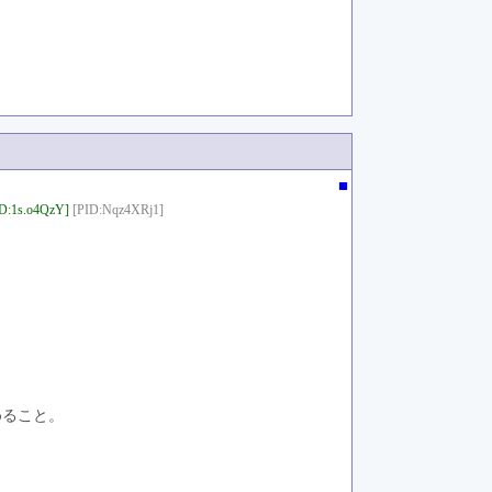
■
D:1s.o4QzY]
[PID:Nqz4XRj1]
めること。