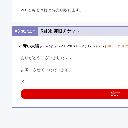
20Gでもよければお売り致します。
■3
Re[3]: 復旧チケット
(#17117)
□
2.青い太陽
- 2012/07/12 (木) 12:38:31 -
[UID:fI7MDt1Y
クルーク(2回)
ありがとうございましたｖｖ
参考にさせていただいます。
〆
完了