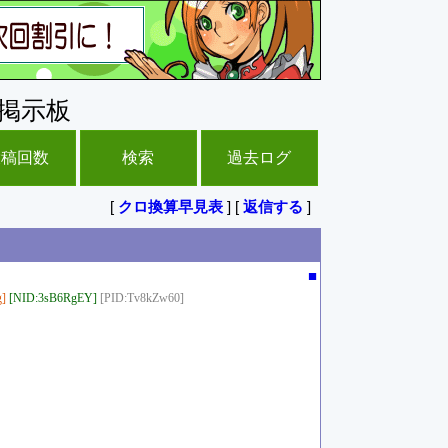
掲示板
投稿回数
検索
過去ログ
[
クロ換算早見表
] [
返信する
]
■
]
[NID:3sB6RgEY]
[PID:Tv8kZw60]