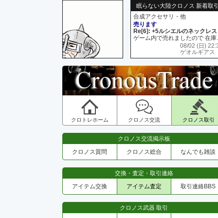
眠らない大陸クロノス 新着取
合成アクセサリ・他
売ります
Re[6]: +5ルシエルのネックレス
ゲーム内で売れましたので 在
08/02 (日) 22:
ゲオルギアス
クロトレホーム
クロノス交流
クロノス取引
クロノス交流掲示板
クロノス質問
クロノス総合
なんでも雑談
交換・査定・取引連絡
アイテム交換
アイテム査定
取引連絡BBS
クロノス武器 取引