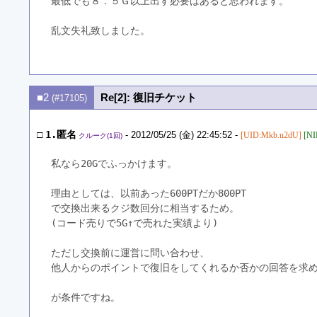
最低でも８．５Ｇ以上出す必要はあると思われます。
乱文失礼致しました。
■2
Re[2]: 復旧チケット
(#17105)
□
1.匿名
- 2012/05/25 (金) 22:45:52 -
[UID:Mkb.u2dU]
[NI
クルーク(1回)
私なら20Gでふっかけます。
理由としては、以前あった600PTだか800PT
で交換出来るクジ数回分に相当するため。
(コード売りで5G↑で売れた実績より)
ただし交換前に運営に問い合わせ、
他人からのポイントで復旧をしてくれるか否かの回答を求
が条件ですね。