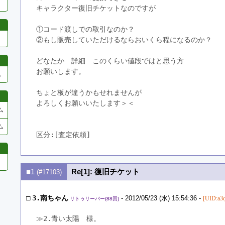
キャラクター復旧チケットなのですが
①コード渡しでの取引なのか？
②もし販売していただけるならおいくら程になるのか？
どなたか　詳細　このくらい値段ではと思う方
お願いします。
他
ちょと板が違うかもせれませんが
よろしくお願いいたします＞＜
ム
ム
区分:[査定依頼]　
■1
Re[1]: 復旧チケット
(#17103)
□
3.南ちゃん
- 2012/05/23 (水) 15:54:36 -
[UID:a3
リトゥリーバー(88回)
≫2.青い太陽　様。