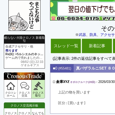
その
※
武器
、
防具
、
アクセサ
眠らない大陸クロノス 新着取
引
スレッド一覧
新着記事
合成アクセサリ・他
売ります
Re[6]: +5ルシエルのネックレス
ゲーム内で売れましたので 在庫がネク1 リング4 となります リングのお値段は80G といたします
(記事表示: 2件の返信記事をすべて
08/02 (日) 22:33
ゲオルギアス
■0
真バザラルニSET ８
(#55481)
□
倉庫XYZ
- 2026/03/30
オボロクルーク(28回)
上記の物を買います　
クロトレ
クロノス
クロノス
ホーム
交流
取引
区分:[買います]　
クロノス交流掲示板
クロノス
クロノス
なんでも