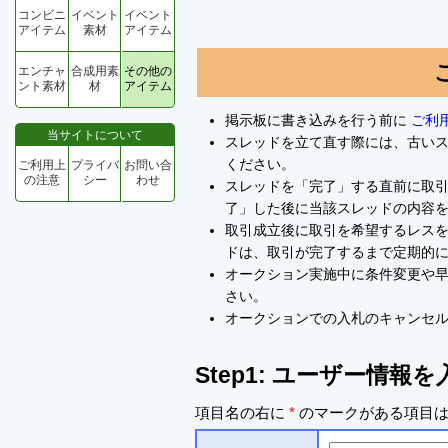
コンビニ
イベント
イベント
アイテム
素材
アイテム
エンチャ
合成用素
その他の
ント素材
材
アイテム
掲示板に書き込みを行う前に
ご利
当サイトについて
スレッドを立て直す際には、古い
ください。
ご利用上
プライバ
お問い合
の注意
シー
わせ
スレッドを「完了」する直前に取
了」した後に当該スレッドの内容
取引成立後に取引を希望するレスを
ドは、取引が完了するまで定期的
オークション実施中に条件変更や
さい。
オークションでの入札のキャンセ
Step1: ユーザー情報
項目名の右に
*
のマークがある項目は