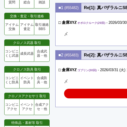
質問
総合
雑談
■1
Re[1]: 真バザラルニ
(#55482)
交換・査定・取引連絡
□
倉庫XYZ
- 2026/03/30
オボロクルーク(29回)
アイテム
アイテム
取引連絡
交換
査定
BBS
〆
クロノス武器 取引
コンビニ
合成武
成長武器
■2
Re[2]: 真バザラルニ
(#55483)
くじ武器
器・他
クロノス防具 取引
□
倉庫XYZ
- 2026/03/31 (火) 
ゴブリン(30回)
コンビニ
イベント
合成防
〆
くじ防具
防具
具・他
クロノスアクセサリ 取引
コンビニ
イベント
合成アク
アクセ
アクセ
セ・他
特殊品・素材等 取引