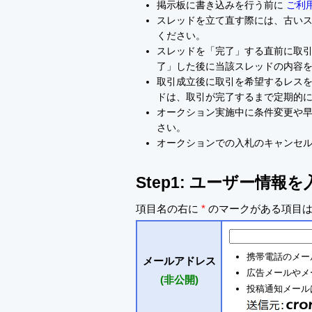
掲示板に書き込みを行う前に
ご利
スレッドを立て直す際には、古い
ください。
スレッドを「完了」する直前に取
了」した後に当該スレッドの内容
取引成立後に取引を希望するレスを
ドは、取引が完了するまで定期的
オークション実施中に条件変更や
さい。
オークションでの入札のキャンセ
Step1: ユーザー情報
項目名の右に
*
のマークがある項目は
携帯電話のメー
メールアドレス
広告メールやメ
(非公開)
投稿通知メールは 