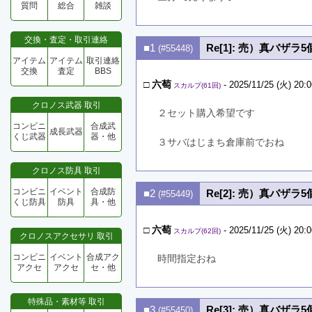
質問
総合
雑談
交換・査定・取引連絡
■1
Re[1]: 売）真バザラ5
(#55448)
アイテム
アイテム
取引連絡
交換
査定
BBS
□
六萄
- 2025/11/25 (火) 20:0
スカルプ(61回)
クロノス武器 取引
２セット購入希望です
コンビニ
合成武
成長武器
くじ武器
器・他
３サバはじまち倉庫前でおね
クロノス防具 取引
コンビニ
イベント
合成防
■2
Re[2]: 売）真バザラ5
(#55449)
くじ防具
防具
具・他
□
六萄
- 2025/11/25 (火) 20:0
スカルプ(62回)
クロノスアクセサリ 取引
コンビニ
イベント
合成アク
時間指定おね
アクセ
アクセ
セ・他
特殊品・素材等 取引
■3
Re[3]: 売）真バザラ5
(#55450)