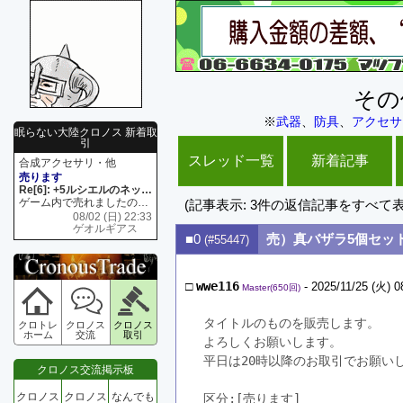
その
※
武器
、
防具
、
アクセサ
眠らない大陸クロノス 新着取
引
スレッド一覧
新着記事
合成アクセサリ・他
売ります
Re[6]: +5ルシエルのネックレス
ゲーム内で売れましたので 在庫がネク1 リング4 となります リングのお値段は80G といたします
(記事表示: 3件の返信記事をすべて
08/02 (日) 22:33
ゲオルギアス
■0
売）真バザラ5個セット8
(#55447)
□
wwe116
- 2025/11/25 (火) 0
Master(650回)
タイトルのものを販売します。
クロトレ
クロノス
クロノス
ホーム
交流
取引
よろしくお願いします。
平日は20時以降のお取引でお願い
クロノス交流掲示板
クロノス
クロノス
なんでも
区分:[売ります]　