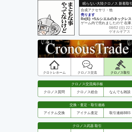
眠らない大陸クロノス 新着取
合成アクセサリ・他
売ります
Re[6]: +5ルシエルのネックレス
ゲーム内で売れましたので 在
08/02 (日) 22:
ゲオルギアス
クロトレホーム
クロノス交流
クロノス取引
クロノス交流掲示板
クロノス質問
クロノス総合
なんでも雑談
交換・査定・取引連絡
アイテム交換
アイテム査定
取引連絡BBS
クロノス武器 取引