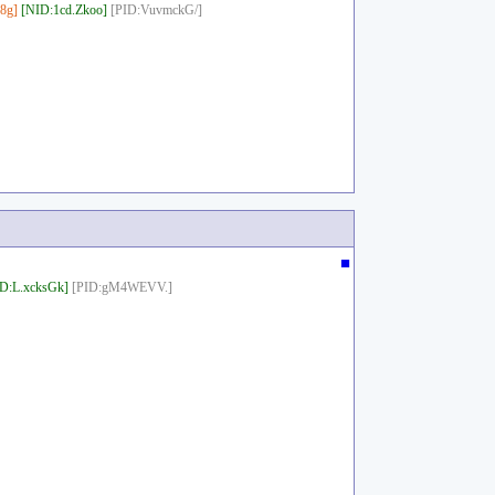
8g]
[NID:1cd.Zkoo]
[PID:VuvmckG/]
■
D:L.xcksGk]
[PID:gM4WEVV.]