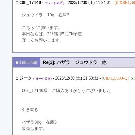
□
COE_17140
- 2023/12/30 (土) 11:24:01 -
[UID:0K1y16
リティス(379回)
ジュウドラ　10g　在庫2
こちら2こ買います。
本日ならば、21時以降にIN予定
宜しくお願いします。
■3
Re[3]: バザラ ジュウドラ 他
(#55256)
□
ジーク
- 2023/12/30 (土) 21:53:31 -
[UID:Lg8L0QvQ]
[NI
クルーク(9回)
COE_17140様　ご購入ありがとうございました
引き続き
バザラ30g　在庫3
販売します。