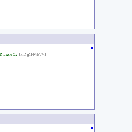
■
D:L.xcksGk]
[PID:gM4WEVV.]
■