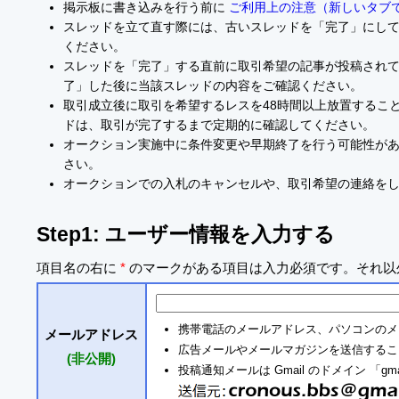
掲示板に書き込みを行う前に
ご利用上の注意（新しいタブ
スレッドを立て直す際には、古いスレッドを「完了」にし
ください。
スレッドを「完了」する直前に取引希望の記事が投稿され
了」した後に当該スレッドの内容をご確認ください。
取引成立後に取引を希望するレスを48時間以上放置するこ
ドは、取引が完了するまで定期的に確認してください。
オークション実施中に条件変更や早期終了を行う可能性が
さい。
オークションでの入札のキャンセルや、取引希望の連絡を
Step1: ユーザー情報を入力する
項目名の右に
*
のマークがある項目は入力必須です。それ以
携帯電話のメールアドレス、パソコンのメ
メールアドレス
広告メールやメールマガジンを送信するこ
(非公開)
投稿通知メールは Gmail のドメイン 「gm