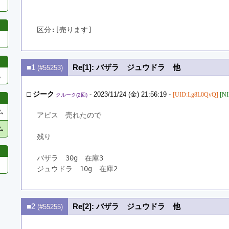
区分:[売ります]　
■1
Re[1]: バザラ ジュウドラ 他
(#55253)
他
□
ジーク
- 2023/11/24 (金) 21:56:19 -
[UID:Lg8L0QvQ]
[NI
クルーク(2回)
ム
アビス　売れたので
ム
残り
バザラ　30g　在庫3
ジュウドラ　10g　在庫2
■2
Re[2]: バザラ ジュウドラ 他
(#55255)