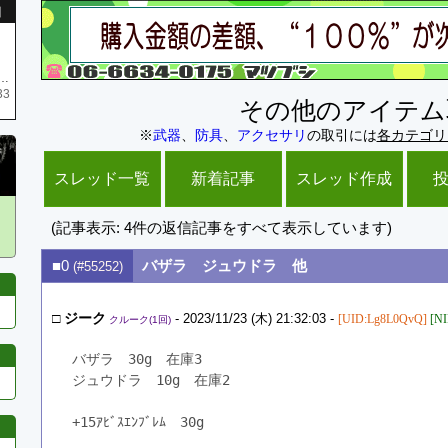
引
庫がネク1 リング4 となります リングのお値段は80G といたします
33
その他のアイテム
※
武器
、
防具
、
アクセサリ
の取引には
各カテゴリ
スレッド一覧
新着記事
スレッド作成
(記事表示: 4件の返信記事をすべて表示しています)
■0
バザラ ジュウドラ 他
(#55252)
□
ジーク
- 2023/11/23 (木) 21:32:03 -
[UID:Lg8L0QvQ]
[NI
クルーク(1回)
バザラ　30g　在庫3
ジュウドラ　10g　在庫2
+15ｱﾋﾞｽｴﾝﾌﾞﾚﾑ　30g