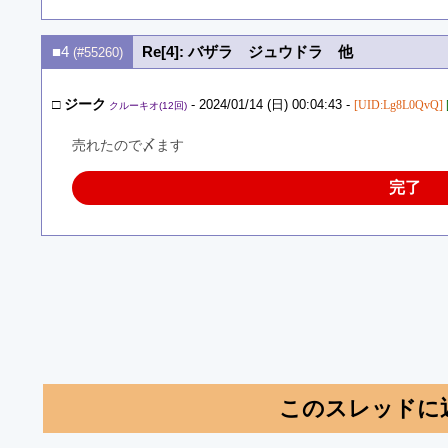
■4
Re[4]: バザラ ジュウドラ 他
(#55260)
□
ジーク
- 2024/01/14 (日) 00:04:43 -
[UID:Lg8L0QvQ]
クルーキオ(12回)
売れたので〆ます　
完了
このスレッドに