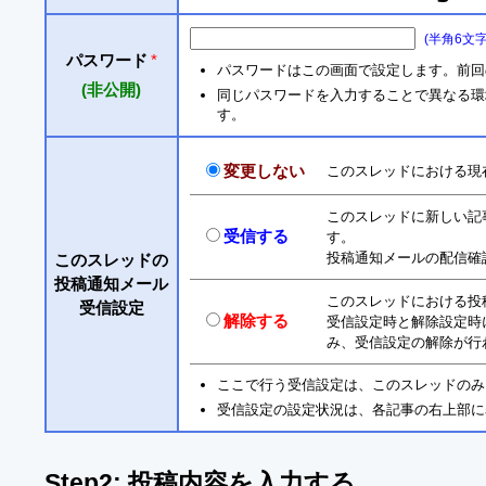
(半角6文
パスワード
*
パスワードはこの画面で設定します。前回
(非公開)
同じパスワードを入力することで異なる環境からも
す。
変更しない
このスレッドにおける現
このスレッドに新しい記
受信する
す。
投稿通知メールの配信確
このスレッドの
投稿通知メール
このスレッドにおける投
受信設定
解除する
受信設定時と解除設定時
み、受信設定の解除が行
ここで行う受信設定は、このスレッドのみ
受信設定の設定状況は、各記事の右上部に
Step2: 投稿内容を入力する