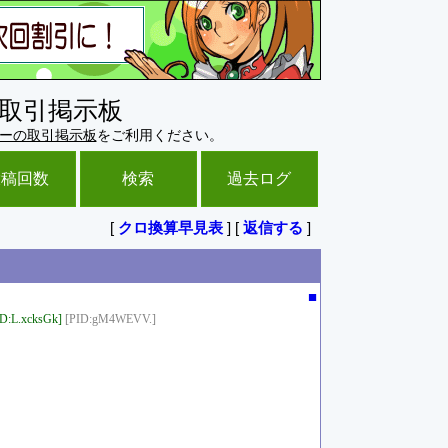
取引掲示板
ーの取引掲示板
をご利用ください。
投稿回数
検索
過去ログ
[
クロ換算早見表
] [
返信する
]
■
D:L.xcksGk]
[PID:gM4WEVV.]