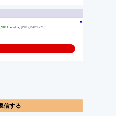
■
[NID:L.xcksGk]
[PID:gM4WEVV.]
返信する