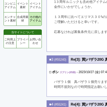
1３周年ルニックも含め他アイテム
コンビニ
イベント
イベント
金作にいかがでしょうか。
アイテム
素材
アイテム
１３周年に比べてエリマス３０%の
エンチャ
合成用素
その他の
ント素材
材
アイテム
ご理解いただけると幸いです。
応募なければ募集条件元に戻しま
当サイトについて
ご利用上
プライバ
お問い合
の注意
シー
わせ
■3
Re[3]: 買)バザラ20G
(#55240)
□
ポシ
- 2023/10/27 (金) 07:4
ゴブリン(35回)
バザラ１個　真バザラ１個売りま
時間不規則なので時間指定お願い
■4
Re[4]: 買)バザラ20G
(#55241)