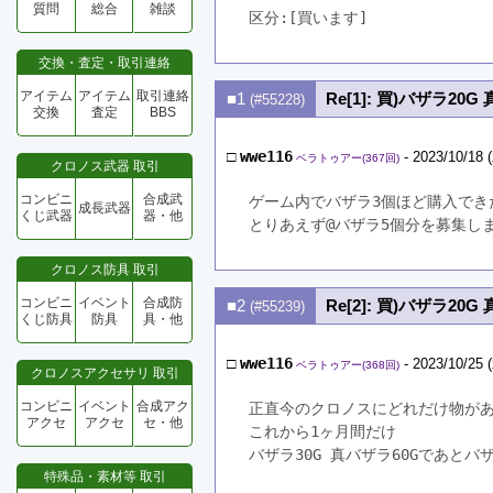
質問
総合
雑談
区分:[買います]　
交換・査定・取引連絡
アイテム
アイテム
取引連絡
■1
Re[1]: 買)バザラ20G
(#55228)
交換
査定
BBS
□
wwe116
- 2023/10/18 
ベラトゥアー(367回)
クロノス武器 取引
コンビニ
合成武
ゲーム内でバザラ3個ほど購入でき
成長武器
くじ武器
器・他
とりあえず@バザラ5個分を募集し
クロノス防具 取引
コンビニ
イベント
合成防
■2
Re[2]: 買)バザラ20G
(#55239)
くじ防具
防具
具・他
□
wwe116
- 2023/10/25 
ベラトゥアー(368回)
クロノスアクセサリ 取引
コンビニ
イベント
合成アク
正直今のクロノスにどれだけ物が
アクセ
アクセ
セ・他
これから1ヶ月間だけ
バザラ30G 真バザラ60Gであと
特殊品・素材等 取引