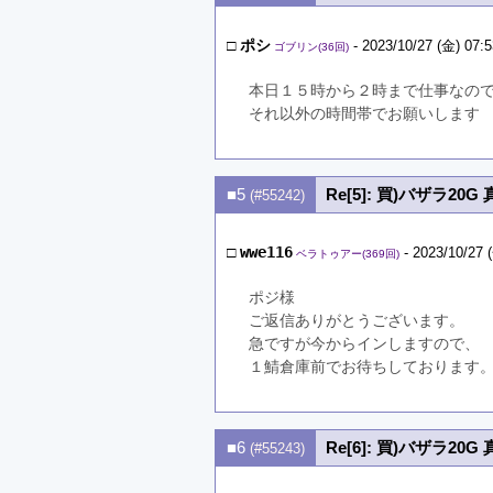
□
ポシ
- 2023/10/27 (金) 07:5
ゴブリン(36回)
本日１５時から２時まで仕事なの
それ以外の時間帯でお願いします
■5
Re[5]: 買)バザラ20G
(#55242)
□
wwe116
- 2023/10/27 
ベラトゥアー(369回)
ポジ様
ご返信ありがとうございます。
急ですが今からインしますので、
１鯖倉庫前でお待ちしております
■6
Re[6]: 買)バザラ20G
(#55243)