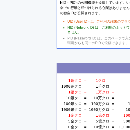
NID・PID) の公開機能を提供しています
会での行動と紐づけられる心配はありません
の独自IDが公開されます。
UID (User ID) は、ご利用の端末
NID (Network ID) は、ご利用
ません。
PID (Password ID) は、こ
環境からも同一のPIDで投稿できます。
1銅クロ =    1クロ
1000銅クロ =    1千クロ =       
1銀クロ =    1万クロ =       
  10銀クロ =   10万クロ =       
 100銀クロ =  100万クロ =      1
1000銀クロ = 1000万クロ =     10
1金クロ =    1億クロ =    10
   5金クロ =    5億クロ =    50
  10金クロ =   10億クロ =  1,00