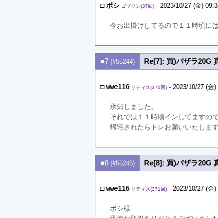
□
ポシ
- 2023/10/27 (金) 09:3
ゴブリン(37回)
今お出掛けしてるので１１時頃に
■7
Re[7]: 買)バザラ20G
(#55244)
□
wwe116
- 2023/10/27 (金)
リティス(370回)
承知しました。
それでは１１時頃インしてますの
帰宅されたらトレお願いいたしま
■8
Re[8]: 買)バザラ20G
(#55245)
□
wwe116
- 2023/10/27 (金)
リティス(371回)
ポシ様