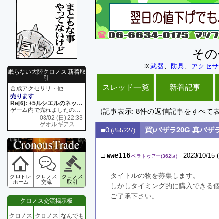
その
※
武器
、
防具
、
アクセサ
眠らない大陸クロノス 新着取
引
スレッド一覧
新着記事
合成アクセサリ・他
売ります
Re[6]: +5ルシエルのネックレス
ゲーム内で売れましたので 在庫がネク1 リング4 となります リングのお値段は80G といたします
(記事表示: 8件の返信記事をすべて
08/02 (日) 22:33
ゲオルギアス
■0
買)バザラ20G 真バザラ
(#55227)
□
wwe116
- 2023/10/15 
ベラトゥアー(362回)
タイトルの物を募集します。
クロトレ
クロノス
クロノス
ホーム
交流
取引
しかしタイミング的に購入できる
ご了承下さい。
クロノス交流掲示板
クロノス
クロノス
なんでも