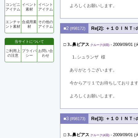
コンビニ
イベント
イベント
よろしくお願いします。
アイテム
素材
アイテム
エンチャ
合成用素
その他の
ント素材
材
アイテム
■2
Re[2]: ＋１０ＩＮ
(#98172)
当サイトについて
□
3.鼻ピアス
- 2009/09/01 (火
クルーク(3回)
ご利用上
プライバ
お問い合
の注意
シー
わせ
 1.シュランザ 様
ありがとうございます。
今からアリ１でお待ちしておりま
よろしくお願いします。
■3
Re[3]: ＋１０ＩＮ
(#98173)
□
3.鼻ピアス
- 2009/09/01 (火
クルーク(4回)