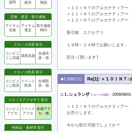
質問
総合
雑談
＋１０ＩＮＴのアルカナティアー
＋１１ＩＮＴのアルカナティアー
交換・査定・取引連絡
＋１２ＩＮＴのアルカナティアー
アイテム
アイテム
取引連絡
交換
査定
BBS
取引鯖　エクかアリ
クロノス武器 取引
１９時～２４時でお願いします。
コンビニ
合成武
成長武器
区分:[買います]　
くじ武器
器・他
クロノス防具 取引
■1
Re[1]: ＋１０ＩＮ
(#98171)
コンビニ
イベント
合成防
くじ防具
防具
具・他
□
1.シュランザ
- 2009/09/01
クルーク(3回)
クロノスアクセサリ 取引
＋１２ＩＮＴのアルカナティアー 
コンビニ
イベント
合成アク
お売りします。
アクセ
アクセ
セ・他
今から取引可能でしょうか？
特殊品・素材等 取引