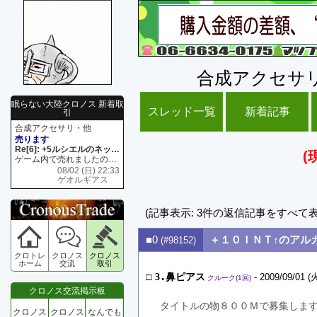
合成アクセサ
眠らない大陸クロノス 新着取
スレッド一覧
新着記事
引
合成アクセサリ・他
売ります
Re[6]: +5ルシエルのネックレス
(
ゲーム内で売れましたので 在庫がネク1 リング4 となります リングのお値段は80G といたします
08/02 (日) 22:33
ゲオルギアス
(記事表示: 3件の返信記事をすべて
■0
＋１０ＩＮＴ↑のアル
(#98152)
クロトレ
クロノス
クロノス
ホーム
交流
取引
□
3.鼻ピアス
- 2009/09/01 (火
クルーク(1回)
クロノス交流掲示板
タイトルの物８００Ｍで募集しま
クロノス
クロノス
なんでも