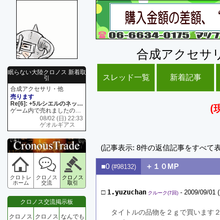
合成アクセサ
眠らない大陸クロノス 新着取
スレッド一覧
新着記事
引
合成アクセサリ・他
売ります
Re[6]: +5ルシエルのネックレス
(
ゲーム内で売れましたので 在庫がネク1 リング4 となります リングのお値段は80G といたします
08/02 (日) 22:33
ゲオルギアス
(記事表示: 8件の返信記事をすべて
■0
＋１０MP
(#98132)
クロトレ
クロノス
クロノス
ホーム
交流
取引
□
1.yuzuchan
- 2009/09/01 
クルーク(7回)
クロノス交流掲示板
タイトルの品物を２ｇで買います
クロノス
クロノス
なんでも