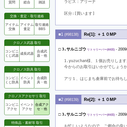
ラピス：アリーナ
質問
総合
雑談
区分:[買います]　
交換・査定・取引連絡
アイテム
アイテム
取引連絡
交換
査定
BBS
■1
Re[1]: ＋１０MP
(#98138)
クロノス武器 取引
□
3.サルニゴウ
- 2009
リトゥリーバー(88回)
コンビニ
合成武
成長武器
くじ武器
器・他
1.yuzuchan様、１個お売りしま
今からのお取引はいかがでしょう
クロノス防具 取引
コンビニ
イベント
合成防
アリ１、はじまち倉庫前でお待ち
くじ防具
防具
具・他
クロノスアクセサリ 取引
■2
Re[2]: ＋１０MP
(#98139)
コンビニ
イベント
合成アク
アクセ
アクセ
セ・他
□
3.サルニゴウ
- 2009
リトゥリーバー(89回)
特殊品・素材等 取引
お忙しいようなので、ご都合の良