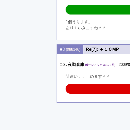
1個うります。
あり１いきますね＾＾
■8
Re[7]: ＋１０MP
(#98146)
□
2.夜勤倉庫
- 2009/0
ボーンアックス(173回)
間違い；；しめます＾＾