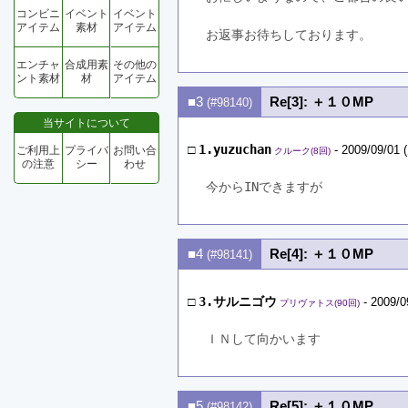
コンビニ
イベント
イベント
アイテム
素材
アイテム
お返事お待ちしております。
エンチャ
合成用素
その他の
ント素材
材
アイテム
■3
Re[3]: ＋１０MP
(#98140)
当サイトについて
□
1.yuzuchan
- 2009/09/01 
ご利用上
プライバ
お問い合
クルーク(8回)
の注意
シー
わせ
今からINできますが
■4
Re[4]: ＋１０MP
(#98141)
□
3.サルニゴウ
- 2009/0
プリヴァトス(90回)
ＩＮして向かいます
■5
Re[5]: ＋１０MP
(#98142)