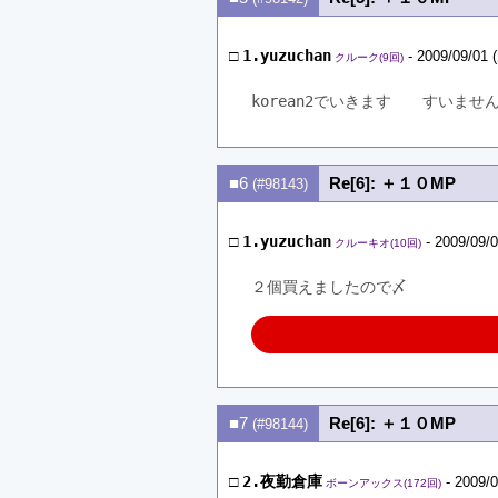
□
1.yuzuchan
- 2009/09/01 
クルーク(9回)
korean2でいきます　　すいませ
■6
Re[6]: ＋１０MP
(#98143)
□
1.yuzuchan
- 2009/09/0
クルーキオ(10回)
２個買えましたので〆
■7
Re[6]: ＋１０MP
(#98144)
□
2.夜勤倉庫
- 2009/0
ボーンアックス(172回)