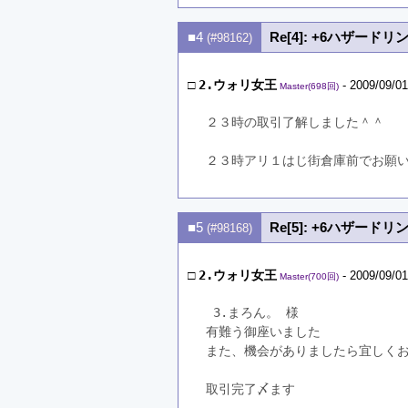
■4
Re[4]: +6ハザー
(#98162)
□
2.ウォリ女王
- 2009/09/01
Master(698回)
２３時の取引了解しました＾＾
２３時アリ１はじ街倉庫前でお願
■5
Re[5]: +6ハザー
(#98168)
□
2.ウォリ女王
- 2009/09/01
Master(700回)
 3.まろん。 様
有難う御座いました
また、機会がありましたら宜しく
取引完了〆ます