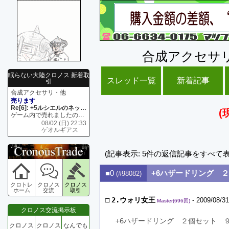
合成アクセサ
眠らない大陸クロノス 新着取
スレッド一覧
新着記事
引
合成アクセサリ・他
売ります
Re[6]: +5ルシエルのネックレス
(
ゲーム内で売れましたので 在庫がネク1 リング4 となります リングのお値段は80G といたします
08/02 (日) 22:33
ゲオルギアス
(記事表示: 5件の返信記事をすべて
■0
+6ハザードリング 
(#98082)
クロトレ
クロノス
クロノス
ホーム
交流
取引
□
2.ウォリ女王
- 2009/08/31
Master(696回)
クロノス交流掲示板
+6ハザードリング　２個セット　
クロノス
クロノス
なんでも