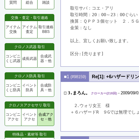
質問
総合
雑談
取引サバ：コエ・アリ
取引時間：20：00～23：00ぐらい
交換・査定・取引連絡
換算：ＱＰＰ３個セット　２．５
アイテム
アイテム
取引連絡
金策：なし
交換
査定
BBS
以上、宜しくお願い致します。
クロノス武器 取引
区分:[売ります]　
コンビニ
合成武
成長武器
くじ武器
器・他
クロノス防具 取引
■1
Re[1]: +6ハザー
(#98159)
コンビニ
イベント
合成防
くじ防具
防具
具・他
□
3.まろん。
- 2009/09/0
クローカー(216回)
クロノスアクセサリ 取引
　2.ウォリ女王　様
＋６ハザードR　９Gでは無理でし
コンビニ
イベント
合成アク
アクセ
アクセ
セ・他
特殊品・素材等 取引