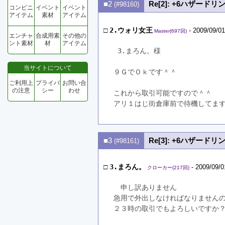
■2
Re[2]: +6ハザー
(#98160)
コンビニ
イベント
イベント
アイテム
素材
アイテム
□
2.ウォリ女王
- 2009/09/01
Master(697回)
エンチャ
合成用素
その他の
ント素材
材
アイテム
 3.まろん。様
当サイトについて
９ＧでＯｋです＾＾
ご利用上
プライバ
お問い合
の注意
シー
わせ
これから取引可能ですので＾＾
アリ１はじ街倉庫前で待機してま
■3
Re[3]: +6ハザー
(#98161)
□
3.まろん。
- 2009/09/0
クローカー(217回)
　申し訳ありません
急用で外出しなければなりません
２３時の取引でもよろしいですか