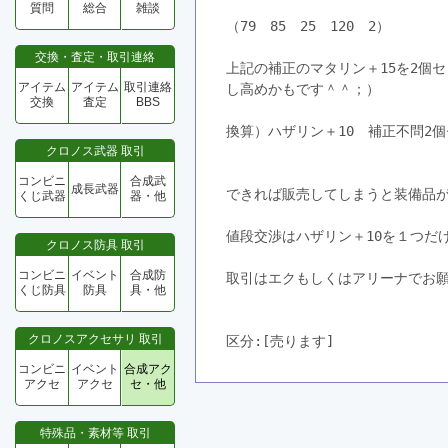
質問
総合
雑談
（79　85　25　120　2）
交換・査定・取引連絡
上記の補正のマタリン＋15を2個
アイテム
アイテム
取引連絡
し高めかもです＾＾；）
交換
査定
BBS
換算）ハザリン＋10　補正不問2
クロノス武器 取引
コンビニ
合成武
成長武器
できれば販売してしまうと装備品が
くじ武器
器・他
値段交渉はハザリン＋10を１つだ
クロノス防具 取引
コンビニ
イベント
合成防
取引はエクもしくはアリーナでお
くじ防具
防具
具・他
クロノスアクセサリ 取引
区分:[売ります]　
コンビニ
イベント
合成アク
アクセ
アクセ
セ・他
特殊品・素材等 取引