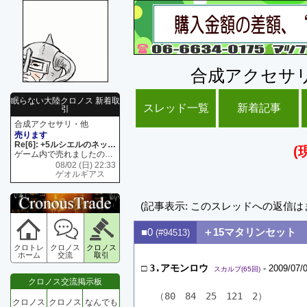
合成アクセサ
眠らない大陸クロノス 新着取
スレッド一覧
新着記事
引
合成アクセサリ・他
売ります
Re[6]: +5ルシエルのネックレス
(
ゲーム内で売れましたので 在庫がネク1 リング4 となります リングのお値段は80G といたします
08/02 (日) 22:33
ゲオルギアス
(記事表示: このスレッドへの返信は
■0
＋15マタリンセット
(#94513)
クロトレ
クロノス
クロノス
ホーム
交流
取引
□
3.アモンロウ
- 2009/07/
スカルプ(65回)
クロノス交流掲示板
（80　84　25　121　2）
クロノス
クロノス
なんでも