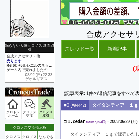
合成アクセサ
眠らない大陸クロノス 新着取
スレッド一覧
新着記事
引
合成アクセサリ・他
売ります
Re[6]: +5ルシエルのネックレス
(
ゲーム内で売れましたので 在庫がネク1 リング4 となります リングのお値段は80G といたします
08/02 (日) 22:33
ゲオルギアス
(記事表示: 1件の返信記事をすべて
■0
タイタンティア １ｇ
(#94442)
クロトレ
クロノス
クロノス
ホーム
交流
取引
□
1.cedar
- 2009/06/29 (月) 
Master(393回)
クロノス交流掲示板
タイタンティア　１ｇで販売いた
クロノス
クロノス
なんでも