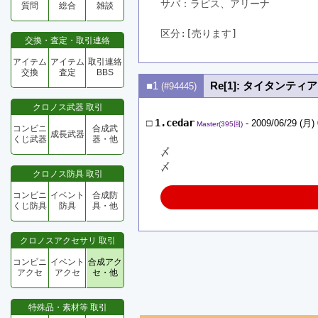
サバ：ラピス、アリーナ
質問
総合
雑談
区分:[売ります]　
交換・査定・取引連絡
アイテム
アイテム
取引連絡
交換
査定
BBS
■1
Re[1]: タイタンティ
(#94445)
クロノス武器 取引
□
1.cedar
- 2009/06/29 (月) 
Master(395回)
コンビニ
合成武
成長武器
くじ武器
器・他
〆
〆
クロノス防具 取引
コンビニ
イベント
合成防
くじ防具
防具
具・他
クロノスアクセサリ 取引
コンビニ
イベント
合成アク
アクセ
アクセ
セ・他
特殊品・素材等 取引