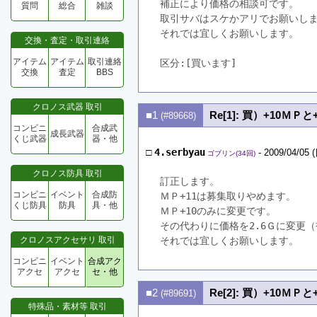
補正により価格の相談可です。
質問
総合
雑談
取引サバはスケかアリでお願いし
それでは宜しくお願いします。
交換・査定・取引連絡
アイテム
アイテム
取引連絡
区分:[買います]　
交換
査定
BBS
クロノス武器 取引
■1
Re[1]: 買）+10Ｍ
(#89668)
コンビニ
合成武
成長武器
くじ武器
器・他
□
4.serbyau
- 2009/04/05 (
ゴブリン(34回)
クロノス防具 取引
訂正します。
コンビニ
イベント
合成防
ＭＰ+11は募集取りやめます。
くじ防具
防具
具・他
ＭＰ+10のみに変更です。
その代わりに価格を2.6Ｇに変更
クロノスアクセサリ 取引
それでは宜しくお願いします。
コンビニ
イベント
合成アク
アクセ
アクセ
セ・他
■2
Re[2]: 買）+10Ｍ
(#89691)
特殊品・素材等 取引