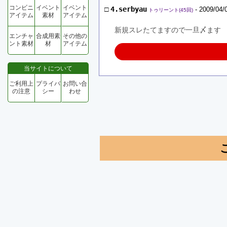
コンビニ
イベント
イベント
□
4.serbyau
- 2009/04/
トゥリーント(45回)
アイテム
素材
アイテム
新規スレたてますので一旦〆ます
エンチャ
合成用素
その他の
ント素材
材
アイテム
当サイトについて
ご利用上
プライバ
お問い合
の注意
シー
わせ