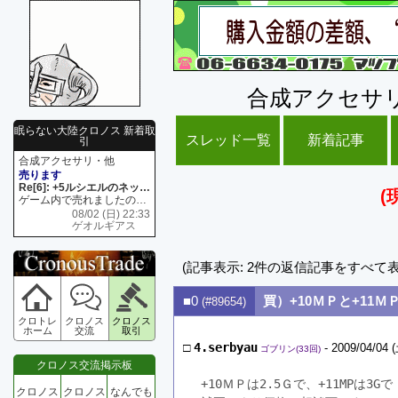
合成アクセサ
眠らない大陸クロノス 新着取
スレッド一覧
新着記事
引
合成アクセサリ・他
売ります
Re[6]: +5ルシエルのネックレス
(
ゲーム内で売れましたので 在庫がネク1 リング4 となります リングのお値段は80G といたします
08/02 (日) 22:33
ゲオルギアス
(記事表示: 2件の返信記事をすべて
■0
買）+10ＭＰと+11
(#89654)
クロトレ
クロノス
クロノス
ホーム
交流
取引
□
4.serbyau
- 2009/04/04 (
ゴブリン(33回)
クロノス交流掲示板
+10ＭＰは2.5Ｇで、+11MPは
クロノス
クロノス
なんでも