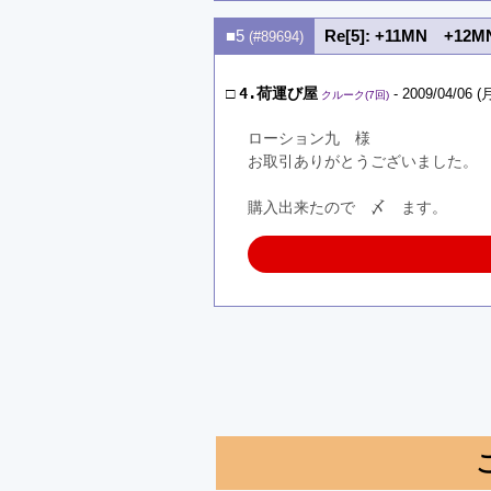
■5
Re[5]: +11MN +1
(#89694)
□
4.荷運び屋
- 2009/04/06 (月
クルーク(7回)
ローション九　様
お取引ありがとうございました。
購入出来たので　〆　ます。