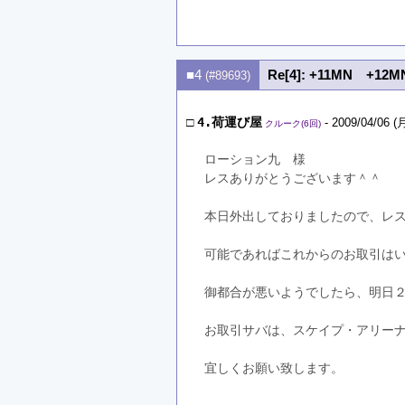
■4
Re[4]: +11MN +1
(#89693)
□
4.荷運び屋
- 2009/04/06 (月
クルーク(6回)
ローション九　様
レスありがとうございます＾＾
本日外出しておりましたので、レ
可能であればこれからのお取引は
御都合が悪いようでしたら、明日
お取引サバは、スケイプ・アリー
宜しくお願い致します。