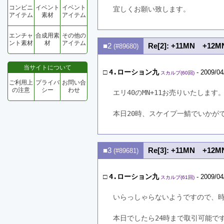
コンビニ
イベント
イベント
宜しくお願い致します。
アイテム
素材
アイテム
エンチャ
合成用素
その他の
ント素材
材
アイテム
■2
Re[2]: +11MN +1
(#89680)
当サイトについて
□
4.ローション九
- 2009/04
スカルプ(60回)
ご利用上
プライバ
お問い合
の注意
シー
わせ
エリ40のMN+11お売りいたします
本日20時、スケイプ一鯖でいかが
■3
Re[3]: +11MN +1
(#89681)
□
4.ローション九
- 2009/04
スカルプ(61回)
いらっしゃらないようですので、
本日でしたら24時まで取引可能で