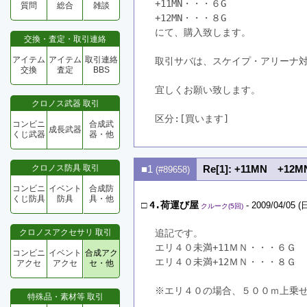
+11MN・・・６G
質問
総合
雑談
+12MN・・・８G
にて、購入致します。
交換・査定・取引連絡
アイテム
アイテム
取引連絡
取引サバは、スケイプ・アリーナ
交換
査定
BBS
宜しくお願い致します。
クロノス武器 取引
区分:[買います]　
コンビニ
合成武
成長武器
くじ武器
器・他
クロノス防具 取引
■1
Re[1]: +11MN +1
(#89658)
コンビニ
イベント
合成防
くじ防具
防具
具・他
□
4.荷運び屋
- 2009/04/05 (日
クルーク(5回)
クロノスアクセサリ 取引
追記です。
エリ４０未満+11ＭＮ・・・６Ｇ
コンビニ
イベント
合成アク
エリ４０未満+12ＭＮ・・・８Ｇ
アクセ
アクセ
セ・他
※エリ４０の場合、５００ｍ上乗
特殊品・素材等 取引