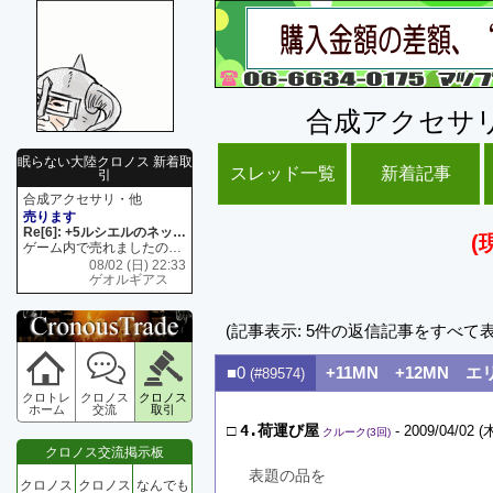
合成アクセサ
眠らない大陸クロノス 新着取
スレッド一覧
新着記事
引
合成アクセサリ・他
売ります
Re[6]: +5ルシエルのネックレス
(
ゲーム内で売れましたので 在庫がネク1 リング4 となります リングのお値段は80G といたします
08/02 (日) 22:33
ゲオルギアス
(記事表示: 5件の返信記事をすべて
■0
+11MN +12MN エ
(#89574)
クロトレ
クロノス
クロノス
ホーム
交流
取引
□
4.荷運び屋
- 2009/04/02 (木
クルーク(3回)
クロノス交流掲示板
表題の品を
クロノス
クロノス
なんでも