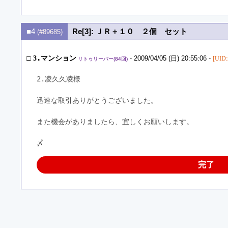
■4
Re[3]: ＪＲ＋１０ ２個 セット
(#89685)
□
3.マンション
- 2009/04/05 (日) 20:55:06 -
[UID
リトゥリーバー(84回)
2.凌久久凌様
迅速な取引ありがとうございました。
また機会がありましたら、宜しくお願いします。
〆
完了