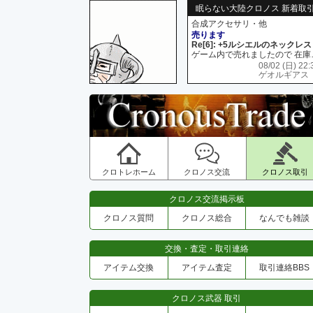
眠らない大陸クロノス 新着取
合成アクセサリ・他
売ります
Re[6]: +5ルシエルのネックレス
ゲーム内で売れましたので 在
08/02 (日) 22:
ゲオルギアス
クロトレホーム
クロノス交流
クロノス取引
クロノス交流掲示板
クロノス質問
クロノス総合
なんでも雑談
交換・査定・取引連絡
アイテム交換
アイテム査定
取引連絡BBS
クロノス武器 取引