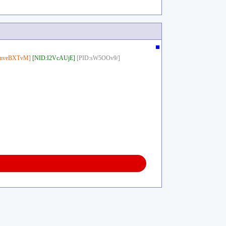
■
:nveBXTvM]
[NID:I2VcAUjE]
[PID:sW5OOv9/]