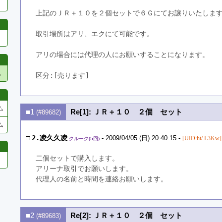
上記のＪＲ＋１０を２個セットで６Ｇにてお譲りいたしま
取引場所はアリ、エクにて可能です。
アリの場合には代理の人にお願いすることになります。
他
区分:[売ります]　
ム
■1
Re[1]: ＪＲ＋１０ ２個 セット
(#89682)
ム
□
2.凌久久凌
- 2009/04/05 (日) 20:40:15 -
[UID:ht/.L3Kw]
クルーク(5回)
二個セットで購入します。
アリーナ取引でお願いします。
代理人の名前と時間を連絡お願いします。
■2
Re[2]: ＪＲ＋１０ ２個 セット
(#89683)