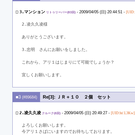
□
3.マンション
- 2009/04/05 (日) 20:44:51 -
[UID
リトゥリーバー(83回)
2.凌久久凌様
ありがとうございます。
3.忠明　さんにお願いをしました。
これから、アリ１はじまりにて可能でしょうか？
宜しくお願いします。
■3
Re[3]: ＪＲ＋１０ ２個 セット
(#89684)
□
2.凌久久凌
- 2009/04/05 (日) 20:49:27 -
[UID:ht/.L3Kw]
クルーク(6回)
よろしくお願いします。
今アリ１さばにいますのでお待ちしております。