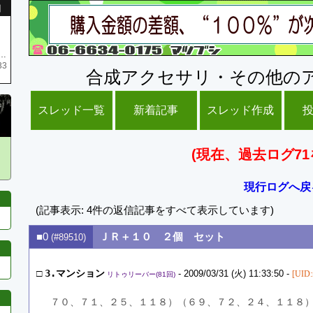
引
庫がネク1 リング4 となります リングのお値段は80G といたします
33
合成アクセサリ・その他の
スレッド一覧
新着記事
スレッド作成
(現在、過去ログ71
現行ログへ戻
(記事表示: 4件の返信記事をすべて表示しています)
■0
ＪＲ＋１０ ２個 セット
(#89510)
□
3.マンション
- 2009/03/31 (火) 11:33:50 -
[UID
リトゥリーバー(81回)
７０、７１、２５、１１８）（６９、７２、２４、１１８