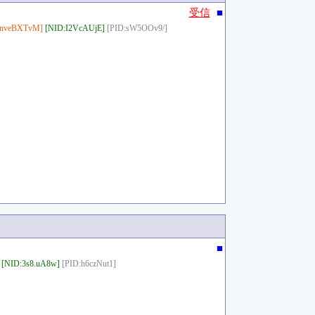
■
受信
:nveBXTvM]
[NID:I2VcAUjE]
[PID:sW5OOv9/]
■
[NID:3s8.uA8w]
[PID:h6czNut1]