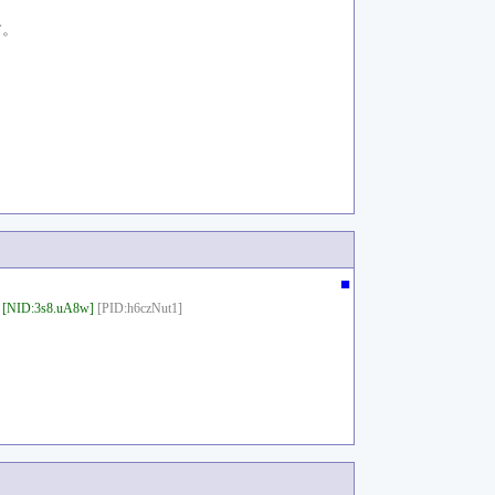
す。
■
[NID:3s8.uA8w]
[PID:h6czNut1]