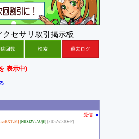
アクセサリ取引掲示板
投稿回数
検索
過去ログ
を 表示中)
る
■
受信
:nveBXTvM]
[NID:I2VcAUjE]
[PID:sW5OOv9/]
）