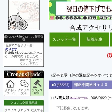
合成アクセサ
眠らない大陸クロノス 新着取
スレッド一覧
新着記事
引
合成アクセサリ・他
売ります
Re[6]: +5ルシエルのネックレス
(
ゲーム内で売れましたので 在庫がネク1 リング4 となります リングのお値段は80G といたします
08/02 (日) 22:33
ゲオルギアス
(記事表示: 1件の返信記事をすべて
■0
補正不問ＭＮ＋１０
(#82267)
クロトレ
クロノス
クロノス
ホーム
交流
取引
□
3.亮太郎
- 2008/09/20 (土
Master(3370回)
クロノス交流掲示板
下記募集いたします。
クロノス
クロノス
なんでも