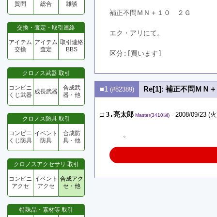
質問
総合
雑談
補正不問ＭＮ＋１０　２Ｇ
交換・査定・取引連絡
エク・アリにて。
アイテム
アイテム
取引連絡
交換
査定
BBS
区分:[買います]　
クロノス武器 取引
コンビニ
合成武
■1
Re[1]: 補正不問ＭＮ
(#82389)
成長武器
くじ武器
器・他
□
3.亮太郎
- 2008/09/23 (火
Master(3410回)
クロノス防具 取引
コンビニ
イベント
合成防
　　。
くじ防具
防具
具・他
クロノスアクセサリ 取引
コンビニ
イベント
合成アク
アクセ
アクセ
セ・他
特殊品・素材等 取引