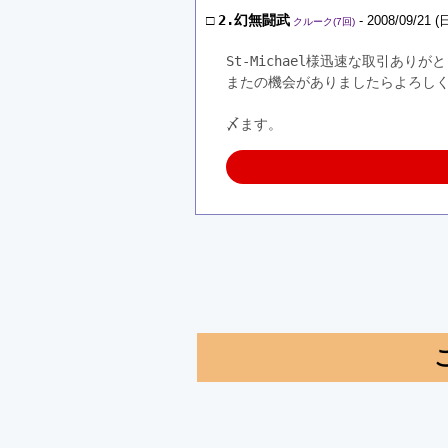
□
2.幻無闘武
- 2008/09/21 (日
クルーク(7回)
St-Michael様迅速な取引あり
またの機会がありましたらよろし
〆ます。