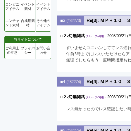
コンビニ
イベント
イベント
アイテム
素材
アイテム
■3
Re[3]: ＭＰ＋１０ 
(#82273)
エンチャ
合成用素
その他の
ント素材
材
アイテム
□
2.幻無闘武
- 2008/09/21 (日
クルーク(4回)
当サイトについて
すいませんユニハンしててレス遅
ご利用上
プライバ
お問い合
の注意
シー
わせ
午前3時までにレスいただけたらア
無理でしたらもう一度時間指定お
■4
Re[4]: ＭＰ＋１０ 
(#82274)
□
2.幻無闘武
- 2008/09/21 (日
クルーク(5回)
レス無かったのでレス確認しだい
■5
Re[5]: ＭＰ＋１０ 
(#82275)