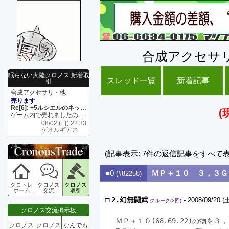
合成アクセサ
眠らない大陸クロノス 新着取
スレッド一覧
新着記事
引
合成アクセサリ・他
売ります
Re[6]: +5ルシエルのネックレス
(
ゲーム内で売れましたので 在庫がネク1 リング4 となります リングのお値段は80G といたします
08/02 (日) 22:33
ゲオルギアス
(記事表示: 7件の返信記事をすべて
■0
ＭＰ＋１０ ３，３Ｇ
(#82258)
クロトレ
クロノス
クロノス
ホーム
交流
取引
□
2.幻無闘武
- 2008/09/20 (土
クルーク(2回)
クロノス交流掲示板
ＭＰ＋１０(68.69.22)の物を
クロノス
クロノス
なんでも