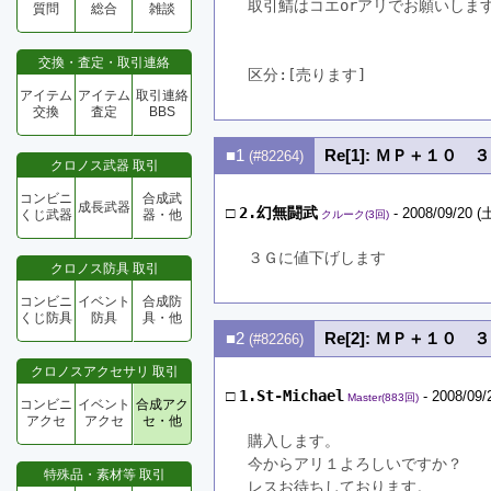
取引鯖はコエorアリでお願いしま
質問
総合
雑談
交換・査定・取引連絡
区分:[売ります]　
アイテム
アイテム
取引連絡
交換
査定
BBS
■1
Re[1]: ＭＰ＋１０ 
(#82264)
クロノス武器 取引
コンビニ
合成武
成長武器
□
2.幻無闘武
- 2008/09/20 (土
くじ武器
器・他
クルーク(3回)
３Ｇに値下げします
クロノス防具 取引
コンビニ
イベント
合成防
くじ防具
防具
具・他
■2
Re[2]: ＭＰ＋１０ 
(#82266)
クロノスアクセサリ 取引
□
1.St-Michael
- 2008/09/
Master(883回)
コンビニ
イベント
合成アク
アクセ
アクセ
セ・他
購入します。
今からアリ１よろしいですか？
特殊品・素材等 取引
レスお待ちしております。