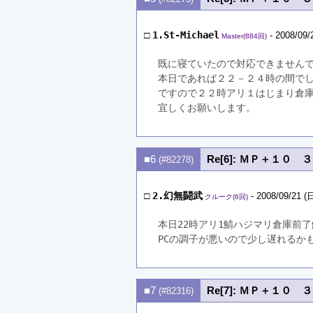
□
1.St-Michael
- 2008/09/
Master(884回)
既に寝ていたので対応できません
本日であれば２２－２４時の間で
ですので２２時アリ１はじまり倉
宜しくお願いします。
■6
Re[6]: ＭＰ＋１０ 
(#82278)
□
2.幻無闘武
- 2008/09/21 (日
クルーク(6回)
本日22時アリ1鯖ハジマリ倉庫前
PCの調子が悪いので少し遅れるか
■7
Re[7]: ＭＰ＋１０ 
(#82316)