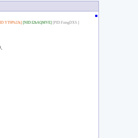
■
ID:YT9Pb2Jk]
[NID:I2hAQMVE]
[PID:FzmgDXS.]
人