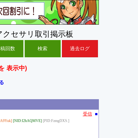
アクセサリ取引掲示板
投稿回数
検索
過去ログ
を 表示中)
る
■
受信
iA9Yuk]
[NID:I2hAQMVE]
[PID:FzmgDXS.]