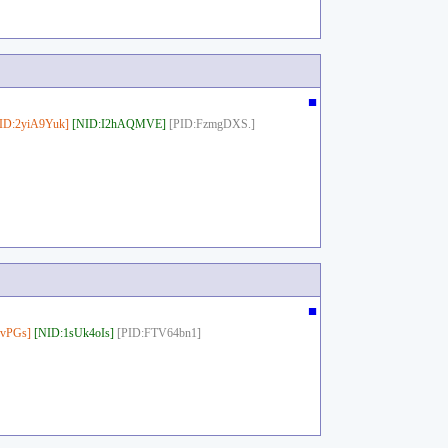
■
ID:2yiA9Yuk]
[NID:I2hAQMVE]
[PID:FzmgDXS.]
■
vPGs]
[NID:1sUk4oIs]
[PID:FTV64bn1]