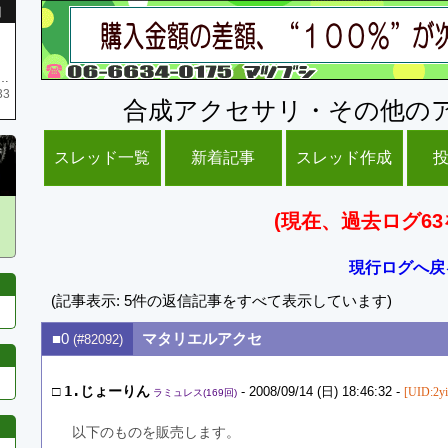
引
庫がネク1 リング4 となります リングのお値段は80G といたします
33
合成アクセサリ・その他の
スレッド一覧
新着記事
スレッド作成
(現在、過去ログ63
現行ログへ戻
(記事表示: 5件の返信記事をすべて表示しています)
■0
マタリエルアクセ
(#82092)
□
1.じょーりん
- 2008/09/14 (日) 18:46:32 -
[UID:2y
ラミュレス(169回)
以下のものを販売します。