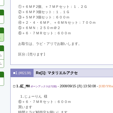
①＋６ＭＰ2個、＋７ＭＰセット：１．２Ｇ
②＋６ＭＰ3個セット：１．１Ｇ
③＋５ＭＰ3個セット：６００ｍ
④＋２・４・６ＭＰ、＋６ＭＮセット：７００ｍ
⑤＋６ＭＮ：２５０ｍ＠２
⑥＋６・７ＭＲセット：６００ｍ
他
お取引は、ラピ・アリでお願いします。
区分:[売ります]　
ム
ム
■1
Re[1]: マタリエルアクセ
(#82138)
□
1.紅_MH
- 2008/09/15 (月) 13:50:08 -
[UID:Y91o
ボーンアックス(172回)
 1.じょーりん 様
⑥＋６・７ＭＲセット：６００ｍ
買います
時間とラピ鯖指定お願いします