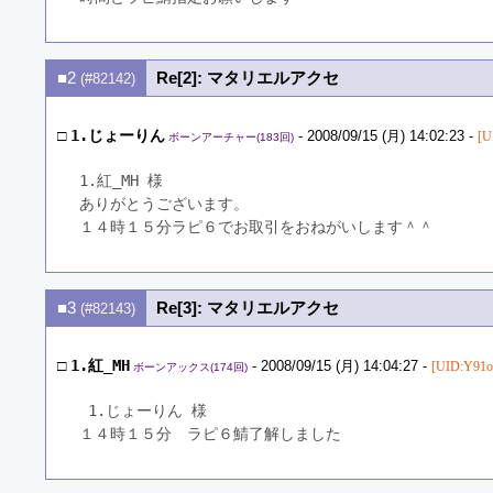
■2
Re[2]: マタリエルアクセ
(#82142)
□
1.じょーりん
- 2008/09/15 (月) 14:02:23 -
[U
ボーンアーチャー(183回)
1.紅_MH 様
ありがとうございます。
１４時１５分ラピ６でお取引をおねがいします＾＾
■3
Re[3]: マタリエルアクセ
(#82143)
□
1.紅_MH
- 2008/09/15 (月) 14:04:27 -
[UID:Y91o
ボーンアックス(174回)
 1.じょーりん 様
１４時１５分　ラピ６鯖了解しました