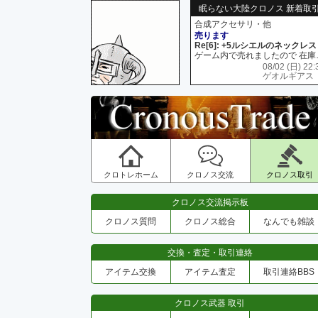
眠らない大陸クロノス 新着取
合成アクセサリ・他
売ります
Re[6]: +5ルシエルのネックレス
ゲーム内で売れましたので 在
08/02 (日) 22:
ゲオルギアス
クロトレホーム
クロノス交流
クロノス取引
クロノス交流掲示板
クロノス質問
クロノス総合
なんでも雑談
交換・査定・取引連絡
アイテム交換
アイテム査定
取引連絡BBS
クロノス武器 取引