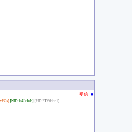
■
受信
vPGs]
[NID:1sUk4oIs]
[PID:FTV64bn1]