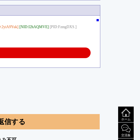
■
:2yiA9Yuk]
[NID:I2hAQMVE]
[PID:FzmgDXS.]
ホーム
返信する
交流板
込み不可