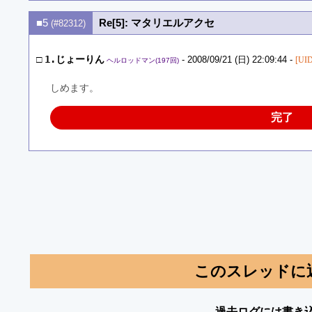
■5
Re[5]: マタリエルアクセ
(#82312)
□
1.じょーりん
- 2008/09/21 (日) 22:09:44 -
[UID
ヘルロッドマン(197回)
しめます。
完了
このスレッドに
過去ログには書き