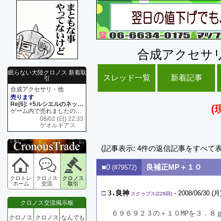
合成アクセサ
眠らない大陸クロノス 新着取
スレッド一覧
新着記事
引
合成アクセサリ・他
売ります
Re[6]: +5ルシエルのネックレス
(
ゲーム内で売れましたので 在庫がネク1 リング4 となります リングのお値段は80G といたします
08/02 (日) 22:33
ゲオルギアス
(記事表示: 4件の返信記事をすべて
■0
良補正MP＋１０
(#79572)
クロトレ
クロノス
クロノス
ホーム
交流
取引
□
3.良神
- 2008/06/30 (月)
スクゥプス(229回)
クロノス交流掲示板
６９６９２３の＋１０MPを３．８
クロノス
クロノス
なんでも