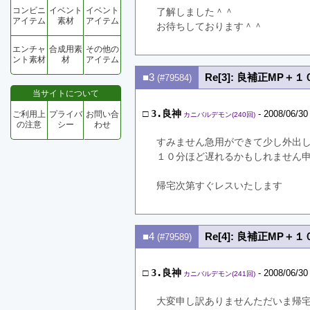
コンビニ
イベント
イベント
了解しました＾＾
アイテム
素材
アイテム
お待ちしております＾＾
エンチャ
合成用素
その他の
ント素材
材
アイテム
■3
Re[3]: 良補正MP＋１
(#79584)
当サイトについて
□
3.良神
- 2008/06/30
ご利用上
プライバ
お問い合
カニバルデモン(240回)
の注意
シー
わせ
すみません急用ができて少し外出
１０分ほど遅れるかもしれません
帰宅次第すぐレスいたします
■4
Re[4]: 良補正MP＋１
(#79589)
□
3.良神
- 2008/06/30
カニバルデモン(241回)
大変申し訳ありませんただいま帰