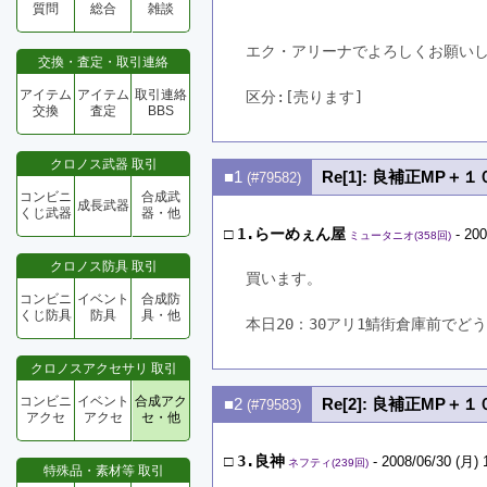
質問
総合
雑談
エク・アリーナでよろしくお願い
交換・査定・取引連絡
アイテム
アイテム
取引連絡
区分:[売ります]　
交換
査定
BBS
クロノス武器 取引
■1
Re[1]: 良補正MP＋１
(#79582)
コンビニ
合成武
成長武器
くじ武器
器・他
□
1.らーめぇん屋
- 200
ミュータニオ(358回)
クロノス防具 取引
買います。
コンビニ
イベント
合成防
くじ防具
防具
具・他
本日20：30アリ1鯖街倉庫前でど
クロノスアクセサリ 取引
コンビニ
イベント
合成アク
■2
Re[2]: 良補正MP＋１
(#79583)
アクセ
アクセ
セ・他
□
3.良神
- 2008/06/30 (月) 
ネフティ(239回)
特殊品・素材等 取引