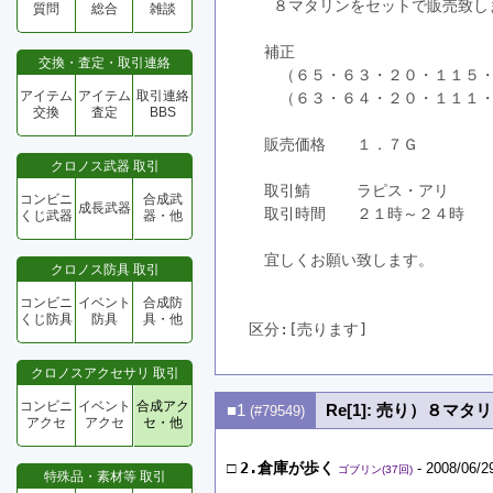
 　８マタリンをセットで販売致し
質問
総合
雑談
　補正
交換・査定・取引連絡
　　（６５・６３・２０・１１５
アイテム
アイテム
取引連絡
　　（６３・６４・２０・１１１
交換
査定
BBS
　販売価格　　１．７Ｇ
クロノス武器 取引
　取引鯖　　　ラピス・アリ
コンビニ
合成武
成長武器
　取引時間　　２１時～２４時
くじ武器
器・他
　宜しくお願い致します。
クロノス防具 取引
コンビニ
イベント
合成防
くじ防具
防具
具・他
区分:[売ります]　
クロノスアクセサリ 取引
コンビニ
イベント
合成アク
■1
Re[1]: 売り）８マ
(#79549)
アクセ
アクセ
セ・他
□
2.倉庫が歩く
- 2008/06/2
ゴブリン(37回)
特殊品・素材等 取引