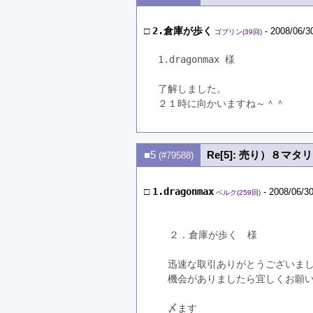
□
2.倉庫が歩く
- 2008/06/3
ゴブリン(39回)
1.dragonmax 様
了解しました。
２１時に向かいますね～＾＾
■5
Re[5]: 売り）８マ
(#79588)
□
1.dragonmax
- 2008/06/30
ベルク(259回)
  ２．倉庫が歩く　様
　迅速な取引ありがとうございま
　機会がありましたら宜しくお願
　〆ます