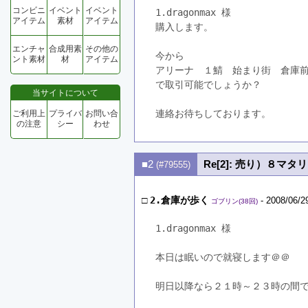
コンビニ
イベント
イベント
1.dragonmax 様
アイテム
素材
アイテム
購入します。
エンチャ
合成用素
その他の
今から
ント素材
材
アイテム
アリーナ　１鯖　始まり街　倉庫
で取引可能でしょうか？
当サイトについて
連絡お待ちしております。
ご利用上
プライバ
お問い合
の注意
シー
わせ
■2
Re[2]: 売り）８マ
(#79555)
□
2.倉庫が歩く
- 2008/06/2
ゴブリン(38回)
1.dragonmax 様
本日は眠いので就寝します＠＠
明日以降なら２１時～２３時の間