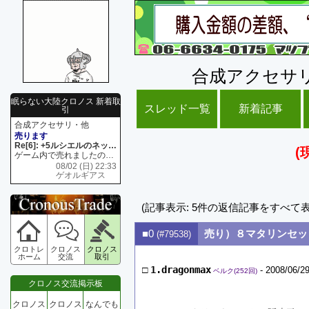
合成アクセサ
眠らない大陸クロノス 新着取
スレッド一覧
新着記事
引
合成アクセサリ・他
売ります
Re[6]: +5ルシエルのネックレス
(
ゲーム内で売れましたので 在庫がネク1 リング4 となります リングのお値段は80G といたします
08/02 (日) 22:33
ゲオルギアス
(記事表示: 5件の返信記事をすべて
■0
売り）８マタリンセッ
(#79538)
クロトレ
クロノス
クロノス
ホーム
交流
取引
□
1.dragonmax
- 2008/06/29
ベルク(252回)
クロノス交流掲示板
クロノス
クロノス
なんでも