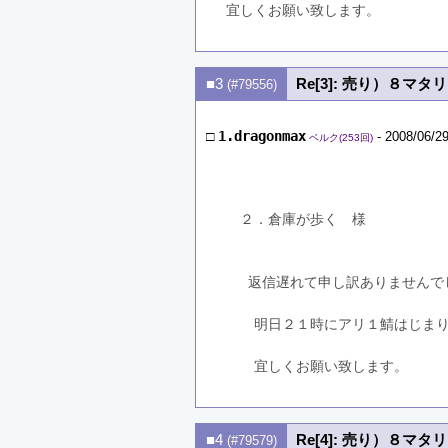
宜しくお願い致します。
■3
Re[3]: 売り）８マ
(#79556)
□
1.dragonmax
- 2008/06/29
ベルク(253回)
　２．倉庫が歩く　様
 　返信遅れて申し訳ありませんで
　　明日２１時にアリ１鯖はじま
　　宜しくお願い致します。
■4
Re[4]: 売り）８マ
(#79579)