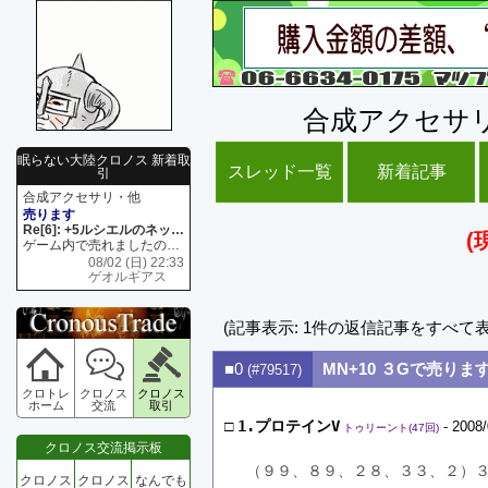
合成アクセサ
眠らない大陸クロノス 新着取
スレッド一覧
新着記事
引
合成アクセサリ・他
売ります
Re[6]: +5ルシエルのネックレス
(
ゲーム内で売れましたので 在庫がネク1 リング4 となります リングのお値段は80G といたします
08/02 (日) 22:33
ゲオルギアス
(記事表示: 1件の返信記事をすべて
■0
MN+10 ３Gで売りま
(#79517)
クロトレ
クロノス
クロノス
ホーム
交流
取引
□
1.プロテインV
- 2008/
トゥリーント(47回)
クロノス交流掲示板
（９９、８９、２８、３３、２）３
クロノス
クロノス
なんでも