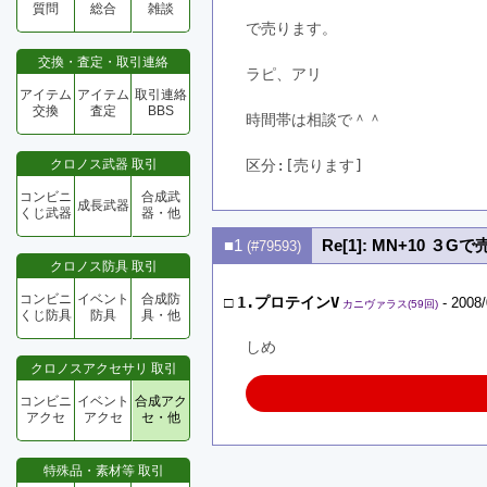
質問
総合
雑談
で売ります。
交換・査定・取引連絡
ラピ、アリ
アイテム
アイテム
取引連絡
交換
査定
BBS
時間帯は相談で＾＾
クロノス武器 取引
区分:[売ります]　
コンビニ
合成武
成長武器
くじ武器
器・他
■1
Re[1]: MN+10 ３
(#79593)
クロノス防具 取引
コンビニ
イベント
合成防
□
1.プロテインV
- 2008/
カニヴァラス(59回)
くじ防具
防具
具・他
しめ
クロノスアクセサリ 取引
コンビニ
イベント
合成アク
アクセ
アクセ
セ・他
特殊品・素材等 取引