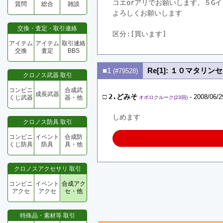
コエorアリでお願いします。５G
質問
総合
雑談
よろしくお願いします
交換・査定・取引連絡
区分:[買います]　
アイテム
アイテム
取引連絡
交換
査定
BBS
■1
Re[1]: １０マタリ
(#79528)
クロノス武器 取引
コンビニ
合成武
成長武器
□
2.どみそ
- 2008/06/2
くじ武器
器・他
オボロクルーク(23回)
しめます
クロノス防具 取引
コンビニ
イベント
合成防
くじ防具
防具
具・他
クロノスアクセサリ 取引
コンビニ
イベント
合成アク
アクセ
アクセ
セ・他
特殊品・素材等 取引