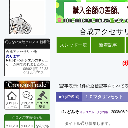
合成アクセサ
眠らない大陸クロノス 新着取
スレッド一覧
新着記事
引
合成アクセサリ・他
売ります
Re[6]: +5ルシエルのネックレス
(
ゲーム内で売れましたので 在庫がネク1 リング4 となります リングのお値段は80G といたします
08/02 (日) 22:33
ゲオルギアス
(記事表示: 1件の返信記事をすべて
■0
１０マタリンセット 
(#79516)
クロトレ
クロノス
クロノス
ホーム
交流
取引
□
2.どみそ
- 2008/06/2
オボロクルーク(22回)
クロノス交流掲示板
タイトル通り募集します。
クロノス
クロノス
なんでも