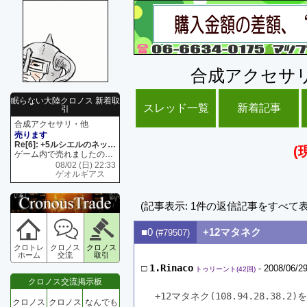
合成アクセサ
眠らない大陸クロノス 新着取
スレッド一覧
新着記事
引
合成アクセサリ・他
売ります
Re[6]: +5ルシエルのネックレス
(
ゲーム内で売れましたので 在庫がネク1 リング4 となります リングのお値段は80G といたします
08/02 (日) 22:33
ゲオルギアス
(記事表示: 1件の返信記事をすべて
■0
+12マタネク
(#79507)
クロトレ
クロノス
クロノス
ホーム
交流
取引
□
1.Rinaco
- 2008/06/29
トゥリーント(42回)
クロノス交流掲示板
+12マタネク(108.94.28.38.
クロノス
クロノス
なんでも