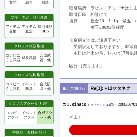
質問
総合
雑談
取引場所　ラピス・アリーナはじ
取引日時　相談にて
交換・査定・取引連絡
換算　　　祝合20　1.1g　紫玉
アイテム
アイテム
取引連絡
　　　　　黄玉300m3個程度
交換
査定
BBS
※金額交渉はご遠慮下さい。
クロノス武器 取引
　受信設定しておりますが、即返
　本日は外出の為、レスは17時以
コンビニ
合成武
成長武器
くじ武器
器・他
区分:[売ります]　
クロノス防具 取引
コンビニ
イベント
合成防
■1
Re[1]: +12マタネク
(#79617)
くじ防具
防具
具・他
クロノスアクセサリ 取引
□
1.Rinaco
- 2008/07/01
トゥリーント(44回)
コンビニ
イベント
合成アク
〆ます
アクセ
アクセ
セ・他
特殊品・素材等 取引