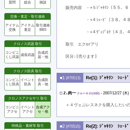
質問
総合
雑談
販売内容　・+５ｼﾞｬｷﾘﾝ（５５
交換・査定・取引連絡
　　　　　・+４ｼｪｰﾄﾞ（３８．
アイテム
アイテム
取引連絡
交換
査定
BBS
　　　　　・+４ｳﾞｪﾌﾟﾈｸ（４３
クロノス武器 取引
取引　エクorアリ　　　
コンビニ
合成武
成長武器
区分:[売ります]　
くじ武器
器・他
クロノス防具 取引
■1
Re[1]: ｼﾞｬｷﾘﾝ ｼｪｰﾄ
(#70513)
コンビニ
イベント
合成防
くじ防具
防具
具・他
□
2.肉一
- 2007/12/27 (木)
クルーキオ(18回)
クロノスアクセサリ 取引
＋４ヴェぷレスネクを購入したいの
コンビニ
イベント
合成アク
アクセ
アクセ
セ・他
特殊品・素材等 取引
■2
Re[2]: ｼﾞｬｷﾘﾝ ｼｪｰﾄ
(#70515)