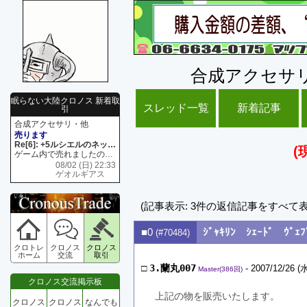
合成アクセサ
眠らない大陸クロノス 新着取
スレッド一覧
新着記事
引
合成アクセサリ・他
売ります
Re[6]: +5ルシエルのネックレス
(
ゲーム内で売れましたので 在庫がネク1 リング4 となります リングのお値段は80G といたします
08/02 (日) 22:33
ゲオルギアス
(記事表示: 3件の返信記事をすべて
■0
ｼﾞｬｷﾘﾝ ｼｪｰﾄﾞ ｳﾞｪﾌ
(#70484)
クロトレ
クロノス
クロノス
ホーム
交流
取引
□
3.蘭丸007
- 2007/12/26 (水
Master(386回)
クロノス交流掲示板
上記の物を販売いたします。
クロノス
クロノス
なんでも