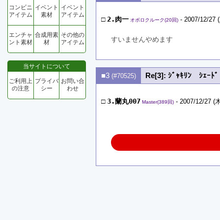
コンビニ
イベント
イベント
アイテム
素材
アイテム
□
2.肉一
- 2007/12/27 
オボロクルーク(20回)
エンチャ
合成用素
その他の
すいませんやめます
ント素材
材
アイテム
当サイトについて
■3
Re[3]: ｼﾞｬｷﾘﾝ ｼｪｰﾄ
(#70525)
ご利用上
プライバ
お問い合
の注意
シー
わせ
□
3.蘭丸007
- 2007/12/27 (木
Master(389回)