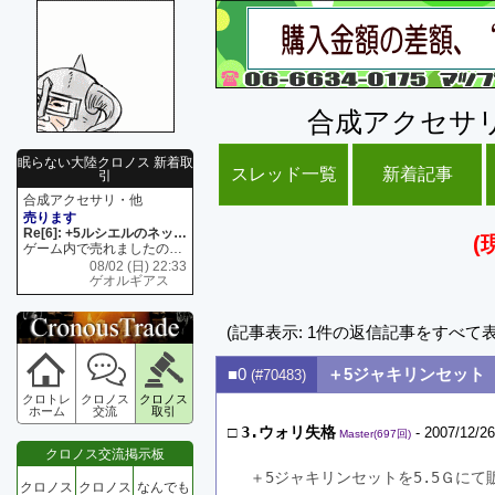
合成アクセサ
眠らない大陸クロノス 新着取
スレッド一覧
新着記事
引
合成アクセサリ・他
売ります
Re[6]: +5ルシエルのネックレス
(
ゲーム内で売れましたので 在庫がネク1 リング4 となります リングのお値段は80G といたします
08/02 (日) 22:33
ゲオルギアス
(記事表示: 1件の返信記事をすべて
■0
＋5ジャキリンセット 
(#70483)
クロトレ
クロノス
クロノス
ホーム
交流
取引
□
3.ウォリ失格
- 2007/12/26
Master(697回)
クロノス交流掲示板
＋5ジャキリンセットを5.5Ｇにて
クロノス
クロノス
なんでも