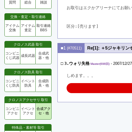
質問
総合
雑談
お取引はエクかアリーナにてお願
交換・査定・取引連絡
アイテム
アイテム
取引連絡
区分:[売ります]　
交換
査定
BBS
クロノス武器 取引
■1
Re[1]: ＋5ジャキリ
(#70511)
コンビニ
合成武
成長武器
くじ武器
器・他
□
3.ウォリ失格
- 2007/12/27
Master(698回)
クロノス防具 取引
しめます。。。
コンビニ
イベント
合成防
くじ防具
防具
具・他
クロノスアクセサリ 取引
コンビニ
イベント
合成アク
アクセ
アクセ
セ・他
特殊品・素材等 取引