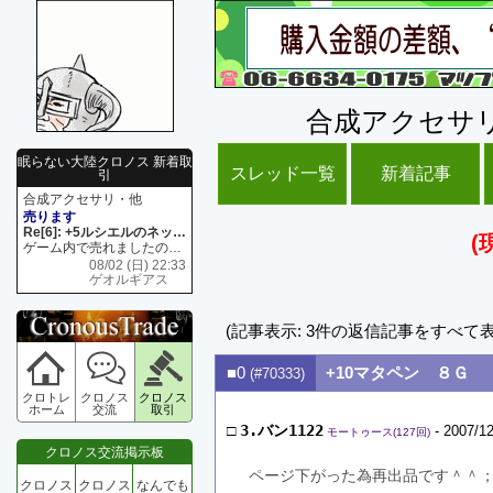
合成アクセサ
眠らない大陸クロノス 新着取
スレッド一覧
新着記事
引
合成アクセサリ・他
売ります
Re[6]: +5ルシエルのネックレス
(
ゲーム内で売れましたので 在庫がネク1 リング4 となります リングのお値段は80G といたします
08/02 (日) 22:33
ゲオルギアス
(記事表示: 3件の返信記事をすべて
■0
+10マタペン ８Ｇ
(#70333)
クロトレ
クロノス
クロノス
ホーム
交流
取引
□
3.バン1122
- 2007/12
モートゥース(127回)
クロノス交流掲示板
ページ下がった為再出品です＾＾
クロノス
クロノス
なんでも