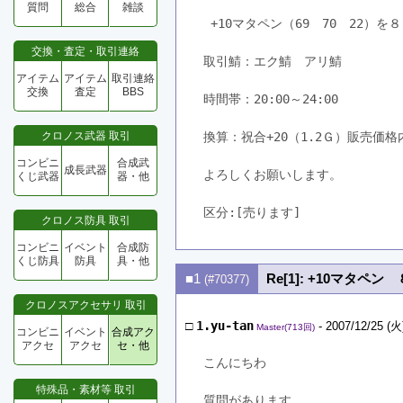
質問
総合
雑談
 +10マタペン（69　70　22）
交換・査定・取引連絡
取引鯖：エク鯖　アリ鯖
アイテム
アイテム
取引連絡
交換
査定
BBS
時間帯：20:00～24:00　
クロノス武器 取引
換算：祝合+20（1.2Ｇ）販売価
コンビニ
合成武
成長武器
よろしくお願いします。
くじ武器
器・他
区分:[売ります]　
クロノス防具 取引
コンビニ
イベント
合成防
くじ防具
防具
具・他
■1
Re[1]: +10マタペン
(#70377)
クロノスアクセサリ 取引
□
1.yu-tan
- 2007/12/25 (火
Master(713回)
コンビニ
イベント
合成アク
アクセ
アクセ
セ・他
こんにちわ
特殊品・素材等 取引
質問があります。