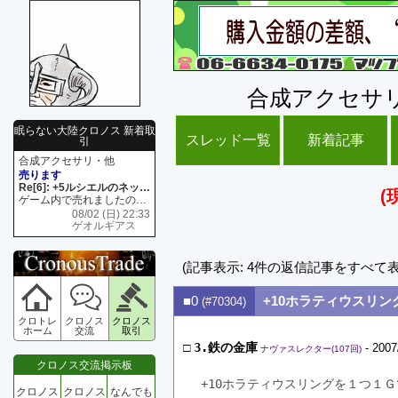
合成アクセサ
眠らない大陸クロノス 新着取
スレッド一覧
新着記事
引
合成アクセサリ・他
売ります
Re[6]: +5ルシエルのネックレス
(
ゲーム内で売れましたので 在庫がネク1 リング4 となります リングのお値段は80G といたします
08/02 (日) 22:33
ゲオルギアス
(記事表示: 4件の返信記事をすべて
■0
+10ホラティウスリン
(#70304)
クロトレ
クロノス
クロノス
ホーム
交流
取引
□
3.鉄の金庫
- 2007
ナヴァスレクター(107回)
クロノス交流掲示板
+10ホラティウスリングを１つ１
クロノス
クロノス
なんでも