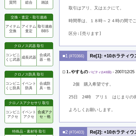
質問
総合
雑談
取引はアリ、又はエクにて。
交換・査定・取引連絡
時間帯は、１８時～２４時の間で
アイテム
アイテム
取引連絡
交換
査定
BBS
区分:[売ります]　
クロノス武器 取引
コンビニ
合成武
■1
Re[1]: +10ホラティ
(#70366)
成長武器
くじ武器
器・他
□
1.やすもの
- 2007/12/25 
パビティ(143回)
クロノス防具 取引
コンビニ
イベント
合成防
　2個　購入希望です。
くじ防具
防具
具・他
25日　24時　アリ１　はじまり
クロノスアクセサリ 取引
よろしくお願いします。
コンビニ
イベント
合成アク
アクセ
アクセ
セ・他
特殊品・素材等 取引
■2
Re[2]: +10ホラティ
(#70403)