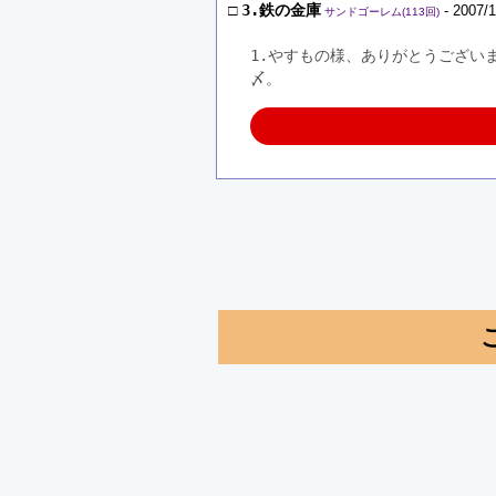
□
3.鉄の金庫
- 2007/1
サンドゴーレム(113回)
1.やすもの様、ありがとうござい
〆。