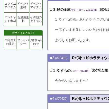
コンビニ
イベント
イベント
アイテム
素材
アイテム
□
3.鉄の金庫
- 2007/1
サンドゴーレム(112回)
エンチャ
合成用素
その他の
1.やすもの様、ありがとうござい
ント素材
材
アイテム
一応インする前にレスいただけれ
当サイトについて
よろしくお願いします。
ご利用上
プライバ
お問い合
の注意
シー
わせ
■3
Re[3]: +10ホラティ
(#70413)
□
1.やすもの
- 2007/12/25 
パビティ(144回)
今からいんします＾＾
■4
Re[4]: +10ホラティ
(#70429)