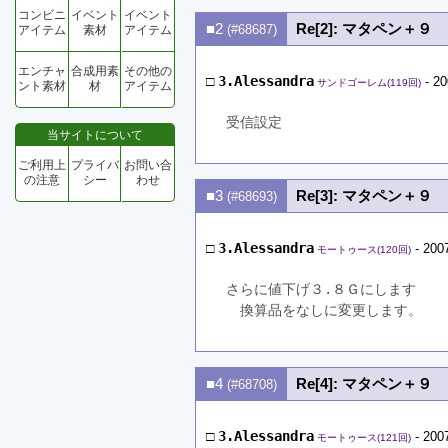
コンビニ
イベント
イベント
■2
Re[2]: マタペン＋９
(#68687)
アイテム
素材
アイテム
エンチャ
合成用素
その他の
□
3.Alessandra
- 20
サンドゴーレム(119回)
ント素材
材
アイテム
受信設定
当サイトについて
ご利用上
プライバ
お問い合
の注意
シー
わせ
■3
Re[3]: マタペン＋９
(#68693)
□
3.Alessandra
- 200
モートゥース(120回)
さらに値下げ３.８Ｇにします
　換算品をなしに変更します。
■4
Re[4]: マタペン＋９
(#68708)
□
3.Alessandra
- 200
モートゥース(121回)