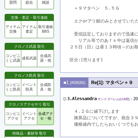
質問
総合
雑談
　＋９マタペン　５.５Ｇ
交換・査定・取引連絡
　エクorアリ鯖のみとさせていた
アイテム
アイテム
取引連絡
交換
査定
BBS
　受信設定しておりますので迅速
　　リアル等でのあｆｋ中は返信
クロノス武器 取引
２５日（日）は昼１３時頃～のお
コンビニ
合成武
成長武器
区分:[売ります]　
くじ武器
器・他
クロノス防具 取引
■1
Re[1]: マタペン＋９
(#68686)
コンビニ
イベント
合成防
くじ防具
防具
具・他
□
3.Alessandra
- 20
サンドゴーレム(118回)
クロノスアクセサリ 取引
　４.２Ｇに値下げします
コンビニ
イベント
合成アク
　換算品についてですが、祝合３
アクセ
アクセ
セ・他
　価格値内でしたらおいくつでも
特殊品・素材等 取引