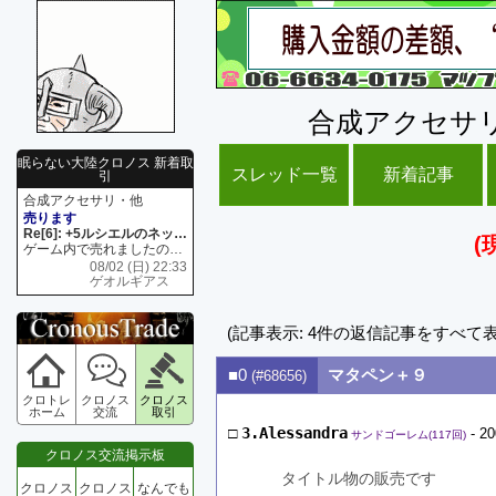
合成アクセサ
眠らない大陸クロノス 新着取
スレッド一覧
新着記事
引
合成アクセサリ・他
売ります
Re[6]: +5ルシエルのネックレス
(
ゲーム内で売れましたので 在庫がネク1 リング4 となります リングのお値段は80G といたします
08/02 (日) 22:33
ゲオルギアス
(記事表示: 4件の返信記事をすべて
■0
マタペン＋９
(#68656)
クロトレ
クロノス
クロノス
ホーム
交流
取引
□
3.Alessandra
- 20
サンドゴーレム(117回)
クロノス交流掲示板
　　タイトル物の販売です
クロノス
クロノス
なんでも