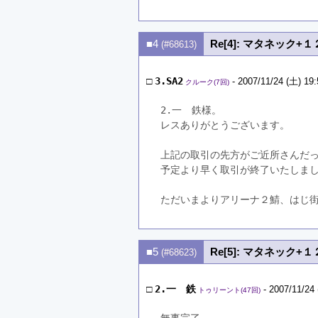
■4
Re[4]: マタネック
(#68613)
□
3.SA2
- 2007/11/24 (土) 19:
クルーク(7回)
2.一　鉄様。
レスありがとうございます。
上記の取引の先方がご近所さんだ
予定より早く取引が終了いたしま
ただいまよりアリーナ２鯖、はじ
■5
Re[5]: マタネック
(#68623)
□
2.一 鉄
- 2007/11/24 
トゥリーント(47回)