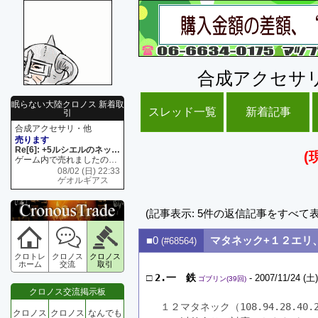
合成アクセサ
眠らない大陸クロノス 新着取
スレッド一覧
新着記事
引
合成アクセサリ・他
売ります
Re[6]: +5ルシエルのネックレス
(
ゲーム内で売れましたので 在庫がネク1 リング4 となります リングのお値段は80G といたします
08/02 (日) 22:33
ゲオルギアス
(記事表示: 5件の返信記事をすべて
■0
マタネック+１２エリ
(#68564)
クロトレ
クロノス
クロノス
ホーム
交流
取引
□
2.一 鉄
- 2007/11/24 (土)
ゴブリン(39回)
クロノス交流掲示板
１２マタネック（108.94.28.4
クロノス
クロノス
なんでも