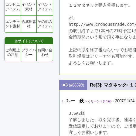
コンビニ
イベント
イベント
１２マタネック購入希望します。
アイテム
素材
アイテム
が、
エンチャ
合成用素
その他の
http://www.cronoustrade.com
ント素材
材
アイテム
の取引終了まで(本日の21時予定)
金策期間という形で頂く事になり
当サイトについて
上記の取引終了後ならいつでも取
ご利用上
プライバ
お問い合
の注意
シー
わせ
取引場所はアリーナでも可能です
よろしくお願いします。
■3
Re[3]: マタネック
(#68598)
□
2.一 鉄
- 2007/11/24 
トゥリーント(45回)
3.SA2様
了解しました、取引完了後、連絡
受信設定しておりますので、ご指
宜しくお願いします。