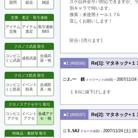
スケ以外全サバ対応できますが、
質問
総合
雑談
別キャラで伺います。
換算：未使用トール１７G
交換・査定・取引連絡
宜しくお願いします！
アイテム
アイテム
取引連絡
交換
査定
BBS
区分:[売ります]　
クロノス武器 取引
コンビニ
合成武
成長武器
くじ武器
器・他
■1
Re[1]: マタネック
(#68596)
クロノス防具 取引
□
2.一 鉄
- 2007/11/24 
トゥリーント(44回)
コンビニ
イベント
合成防
くじ防具
防具
具・他
１８Gに値下げします
クロノスアクセサリ 取引
コンビニ
イベント
合成アク
■2
Re[2]: マタネック
(#68597)
アクセ
アクセ
セ・他
□
3.SA2
- 2007/11/24 (土) 18:
クルーク(4回)
特殊品・素材等 取引