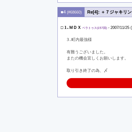
■4
Re[4]: ＋７ジャキリン
(#68660)
□
1.ＭＤＸ
- 2007/11/25 
ペラトゥス(157回)
3.町内最強様
有難うございました。
またの機会宜しくお願いします。
取り引き終了の為、〆