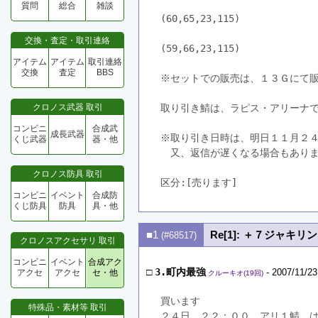
質問
総合
雑談
(60,65,23,115)　
交換・査定・取引連絡
(59,66,23,115)
アイテム
アイテム
取引連絡
交換
査定
BBS
※セットでの販売は、１３Ｇにて
クロノス武器 取引
取り引き鯖は、ラピス・アリーナ
コンビニ
合成武
成長武器
※取り引き日時は、明日１１月２
くじ武器
器・他
　又、返信が遅くなる場合もあり
クロノス防具 取引
区分:[売ります]　
コンビニ
イベント
合成防
くじ防具
防具
具・他
■1
Re[1]: ＋７ジャキリン
(#68517)
クロノスアクセサリ 取引
コンビニ
イベント
合成アク
□
3.町内最強
- 2007/11/23
アクセ
アクセ
セ・他
クルーキオ(19回)
買います
特殊品・素材等 取引
２４日　２２：００　アリ１鯖　