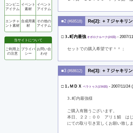
コンビニ
イベント
イベント
アイテム
素材
アイテム
■2
Re[2]: ＋７ジャキリン
エンチャ
合成用素
その他の
(#68518)
ント素材
材
アイテム
□
3.町内最強
- 2007/11
オボロクルーク(20回)
当サイトについて
セットでの購入希望です＾＾；
ご利用上
プライバ
お問い合
の注意
シー
わせ
■3
Re[3]: ＋７ジャキリン
(#68612)
□
1.ＭＤＸ
- 2007/11/24 
ペラトゥス(156回)
3.町内最強様
ご購入有難うございます。
本日、２２：００　アリ１鯖　は
にての取り引き宜しくお願い致し