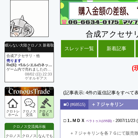
合成アクセサ
眠らない大陸クロノス 新着取
スレッド一覧
新着記事
引
合成アクセサリ・他
売ります
Re[6]: +5ルシエルのネックレス
(
ゲーム内で売れましたので 在庫がネク1 リング4 となります リングのお値段は80G といたします
08/02 (日) 22:33
ゲオルギアス
(記事表示: 4件の返信記事をすべて
■0
＋７ジャキリン
(#68515)
クロトレ
クロノス
クロノス
ホーム
交流
取引
□
1.ＭＤＸ
- 2007/11/23 
ペラトゥス(155回)
クロノス交流掲示板
＋７ジャキリンを各７Ｇにて販売
クロノス
クロノス
なんでも