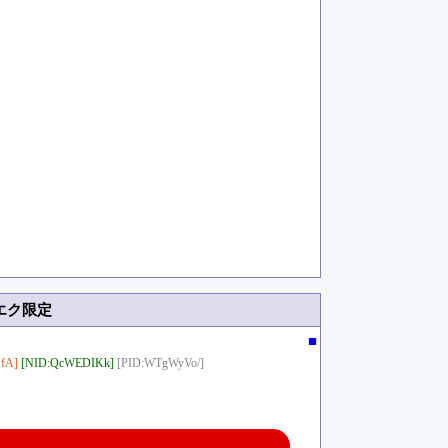
 エク限定
■
fA]
[NID:QcWEDIKk]
[PID:WTgWyVo/]