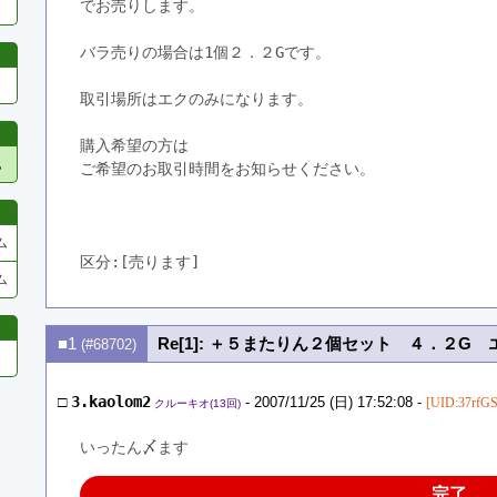
でお売りします。
バラ売りの場合は1個２．２Gです。
取引場所はエクのみになります。
購入希望の方は
他
ご希望のお取引時間をお知らせください。
ム
区分:[売ります]　
ム
■1
Re[1]: ＋５またりん２個セット ４．２G
(#68702)
□
3.kaolom2
- 2007/11/25 (日) 17:52:08 -
[UID:37rfGS
クルーキオ(13回)
いったん〆ます
完了