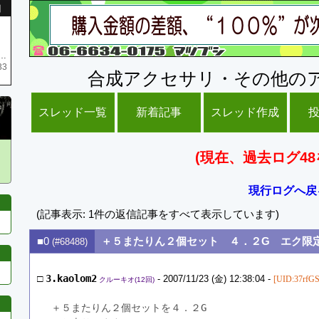
引
庫がネク1 リング4 となります リングのお値段は80G といたします
33
合成アクセサリ・その他の
スレッド一覧
新着記事
スレッド作成
(現在、過去ログ48
現行ログへ戻
(記事表示: 1件の返信記事をすべて表示しています)
■0
＋５またりん２個セット ４．２G エク限
(#68488)
□
3.kaolom2
- 2007/11/23 (金) 12:38:04 -
[UID:37rfGS
クルーキオ(12回)
＋５またりん２個セットを４．２G