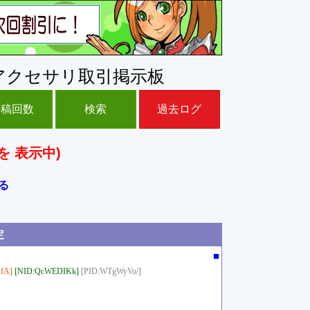
アクセサリ取引掲示板
投稿回数
検索
過去ログ
を 表示中)
る
定
■
fA]
[NID:QcWEDIKk]
[PID:WTgWyVo/]