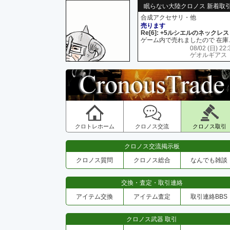
眠らない大陸クロノス 新着取
合成アクセサリ・他
売ります
Re[6]: +5ルシエルのネックレス
ゲーム内で売れましたので 在
08/02 (日) 22:
ゲオルギアス
クロトレホーム
クロノス交流
クロノス取引
クロノス交流掲示板
クロノス質問
クロノス総合
なんでも雑談
交換・査定・取引連絡
アイテム交換
アイテム査定
取引連絡BBS
クロノス武器 取引